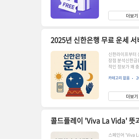
식 파트너’퍼플렉
문 의도를 정확히 
더보기 
대화형 인터페이스
2025년 신한은행 무료 운세 서
신한라이프부터 신
장점 분석신한금융
적인 정보가 꽤 충
까지디테일한 해석
카테고리 없음
2
이 성별, 생년월일
알림 설정 시 포인
적이달의 흐름과 
더보기 
동적사주 기반 분
콜드플레이 'Viva La Vida' 
스페인어 'Viva 