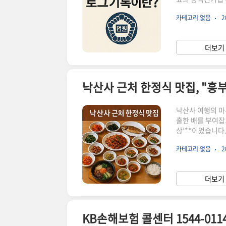
에 유죄 취지로 
카테고리 없음
2
는 방대한 사건 
기록’ 공개 요구
자 시스템에서 남
더보기 
누가 언제 사건기
낙산사 근처 한정식 맛집, "흥
낙산사 여행의 마
출한 배를 부여잡
상’**이었습니다
입장하자마자 풍기
카테고리 없음
2
추천은 틀리지 않
기억이 아직도 생생
672-0940메뉴
더보기 
드레밥 + 생선구이
KB손해보험 콜센터 1544-01