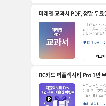
미래엔 교과서 PDF, 정말 무료
미래엔 교과서 P
입니다.특히 초·
가능한 PDF 파
서도 디지털화의 
카테고리 없음
2
클립 영상, 부가
가 됩니다.미래엔
스트북 사이트 접속
더보기 
어 열람원하는 자료
BC카드 퍼플렉시티 Pro 1년
누구나 누릴 수 있
야 할 모든 것항목
카드사 포함조건누
혜택퍼플렉시티 Pr
카테고리 없음
2
AI 서비스를 누릴