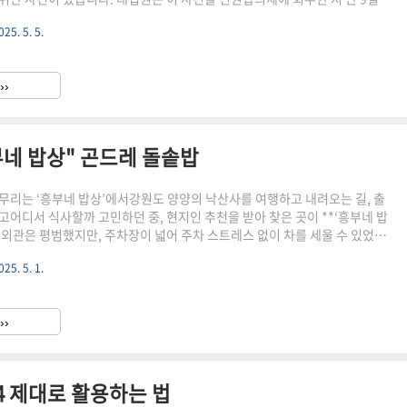
파기환송 결정을 내렸습니다. 이례적으로 빠른 판결 속도와 6만 페이지에 달하
025. 5. 5.
기록을 과연 대법관들이 충분히 검토했는지에 대한 의혹이 제기되면서, ‘로그
가 폭증하게 되었습니다.대법원 로그기록이란?‘로그기록’이란 대법원 내부 전
는 디지털 흔적을 의미합니다. 구체적으로는 다음과 같은 정보가 포함됩니다.
››
록(전자문서)에 접속했는지어떤 문서를 열람했는지열람에 소..
부네 밥상" 곤드레 돌솥밥
무리는 ‘흥부네 밥상’에서강원도 양양의 낙산사를 여행하고 내려오는 길, 출
고어디서 식사할까 고민하던 중, 현지인 추천을 받아 찾은 곳이 **‘흥부네 밥
.외관은 평범했지만, 주차장이 넓어 주차 스트레스 없이 차를 세울 수 있었고
는 구수한 된장 향과 정갈한 인테리어에 기대감이 확 올라갔습니다.“현지인
025. 5. 1.
는다”는 말을 다시금 실감하며한 상 가득 푸짐하게 차려진 식사에 감탄했던
합니다.주소 : 강원특별자치도 양양군 양양읍 조산리 485 전화번호 : 033-
: heungbu.webist.co.kr비교표로 살펴보는 대표 메뉴 구성곤드레 돌솥밥곤
››
 + 불고기 + 반찬 8종건강식 + 푸짐한..
14 제대로 활용하는 법