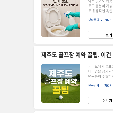
락스 없이도 깨끗
로도 충분히 가능
로 위생적인 욕실
지만 냄새도 독하
생활꿀팁
2025. 
합니다.그래서 요
는 검색어도 눈에
얀 가루(과탄산소
더보기 
에 정말 탁월합니다
제주도 골프장 예약 꿀팁, 이건
제주도에서 골프장
티타임을 잡기란하
면충분히 수월하게
주도는 전국 골프
전국탐방
2025. 
만큼 티타임 수는
주말이나 연휴에는
행사 등을 통해서
더보기 
고**비수기인 여름