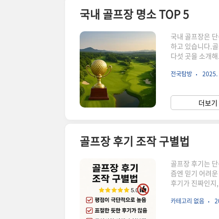
국내 골프장 명소 TOP 5
국내 골프장은 단
하고 있습니다.골
다섯 곳을 소개해
위치나 가격만 보
전국탐방
2025. 
렸는지가 큰 기준이
험이 있는지도'명
릿지세계 100대 
더보기 
한국을 넘어 세계
골프장 후기 조작 구별법
골프장 후기는 단
즘엔 믿기 어려운
후기가 진짜인지,
다면 어떤 정보도
카테고리 없음
2
거짓 정보에 의해
비도 가능하지만,