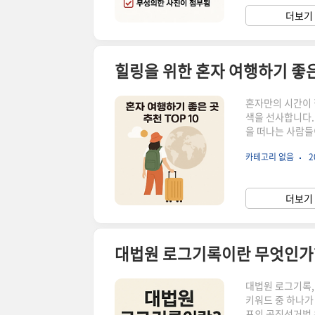
단을 흐리게 만듭
더보기 
다면일괄 작성됐을
힐링을 위한 혼자 여행하기 좋은 
혼자만의 시간이 
색을 선사합니다.
을 떠나는 사람들
말 다양하며,각자
카테고리 없음
2
해외의 혼자 여행
왜 사람들이 열광
입니다.일정, 예
더보기 
이 혼자 여행의 가
대법원 로그기록이란 무엇인가
대법원 로그기록,
키워드 중 하나가
표의 공직선거법 