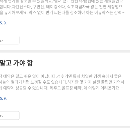
하게 변기를 청소할 수 있을까요?냄새 없고 안전하게!집에 있는 재료들만으
합니다.과탄산소다, 구연산, 베이킹소다, 식초처럼자극 없는 천연 세정법으
을 유지해보세요. 락스 없이 변기 찌든때를 청소해야 하는 이유락스는 강력하
고 몸에도 좋지 않습니다.특히 아이나 반려동물이 있는 집이라면 더 조심해야
5. 9.
즘은 친환경 청소법을 찾는 분들이 많습니다.실제로 ‘락스 없이 변기 청소’라
 띄게 늘었어요.과탄산소다와 구연산 조합이 조합은 진짜 효과가 좋습니다.하
다)와 새콤한 가루(구연산)를한꺼번에 넣으면 거품이 뽀글뽀글!찌든때 분해
››
.변기 안에 과탄산소다 반 컵솔질 한 번 하고, 구연산 반 컵10~15..
 알고 가야 함
 예약은 결코 쉬운 일이 아닙니다.성수기엔 특히 치열한 경쟁 속에서 좋은
늘의 별따기처럼 느껴질 수도 있습니다.하지만 몇 가지 실전 꿀팁만 기억하
 예약에 성공할 수 있습니다! 제주도 골프장 예약, 왜 이렇게 어려운가요제
 인구의 증가에 맞춰대표적인 골프 여행지로 자리매김했습니다.하지만 인기
5. 9.
 제한적이고,특히 4,6월과 9,11월 성수기에는 예약 경쟁이 매우 치열합니다.
 최소 2~3개월 전은 기본이고일부 명문 골프장은 회원제라지인 초청, 기업
만 예약이 가능합니다.성공 확률 높이는 시즌 공략법예약이 힘든 시즌은 피하
››
(7,8월), 겨울(12,2월)**을 노려보세요.제주는 겨울에도 따..