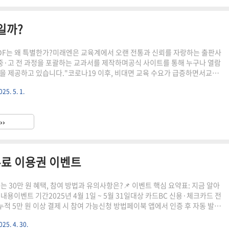
일까?
DF는 왜 특별한가?미래엔은 교육계에서 오랜 전통과 신뢰를 자랑하는 출판사
중·고 전 과정을 포괄하는 교과서를 제작하며공식 사이트를 통해 누구나 열람
일을 제공하고 있습니다."코로나19 이후, 비대면 교육 수요가 급증하면서교과
물결을 탔습니다."미래엔은 단순히 PDF를 제공하는 것을 넘어참고서, 개념
025. 5. 1.
자료까지 통합적으로 지원하고 있어학생과 교사 모두에게 매우 유용한 리소스
 PDF 자료 다운로드, 따라만 하세요!다음은 단계별 다운로드 방법입니다:텍
초·중·고 중 해당 학급 선택과목별 교과서 목록 확인E-book 또는 PDF 뷰
››
 '열람 또는 저장'📌 "주의: 일부 자료는 회원가입 ..
 무료 이용권 이벤트
는 30만 원 혜택, 참여 방법과 유의사항은?📌 이벤트 핵심 요약표: 지금 알아
내용이벤트 기간2025년 4월 1일 ~ 5월 31일대상 카드BC 신용·체크카드 전
적 5만 원 이상 결제 시 참여 가능신청 방법페이북 앱에서 인증 후 자동 발급
o 1년 무료 이용권 (약 30만 원 상당)"별도 코드 없이 간단 인증만으로 고급
025. 4. 30.
 수 있는 절호의 기회입니다."🔍 퍼플렉시티 Pro란? 단순 검색을 넘어선 ‘지