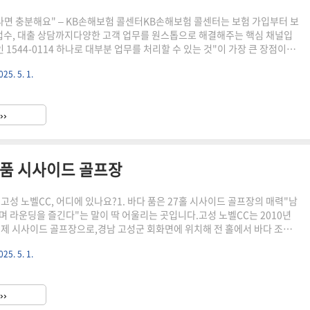
 하나면 충분해요" – KB손해보험 콜센터KB손해보험 콜센터는 보험 가입부터 보
 접수, 대출 상담까지다양한 고객 업무를 원스톱으로 해결해주는 핵심 채널입
 1544-0114 하나로 대부분 업무를 처리할 수 있는 것"이 가장 큰 장점이죠.
및 긴급 출동 요청: 24시간 연중무휴일반 보험상담 및 대출 관련 업무: 평일
025. 5. 1.
고객이 많은 시간을 대기하지 않도록, ARS 및 보이는 ARS 기능을 통해직접
르게 셀프로 처리할 수 있도록 돕고 있습니다. 서비스별 이용시간 요약표로
 유형이용 가능 시간상담 연결 여부자동차 사고 접수24시간 연중무휴가능
››
시간 연중무휴가능보험계약대출평일 09:00..
명품 시사이드 골프장
고성 노벨CC, 어디에 있나요?1. 바다 품은 27홀 시사이드 골프장의 매력"남
며 라운딩을 즐긴다"는 말이 딱 어울리는 곳입니다.고성 노벨CC는 2010년
원제 시사이드 골프장으로,경남 고성군 회화면에 위치해 전 홀에서 바다 조망
드문 코스입니다.제주도와 비교해도 손색없는 이국적 풍경연중 따뜻한 기후로
025. 5. 1.
능낮은 산세로 인한 풍부한 일조량"남해의 품에 안긴 골프장"이라는 말이 절
 2. 공룡·충무·가야코스, 각기 다른 개성과 전략성노벨CC의 코스는 3개, 총
다.코스명특징난이도공룡코스공룡 테마 장식, 가족 방문 인기중충무코스가장
››
전략적 코스중상가야코스가장 평이하나 바람의 변수 ..