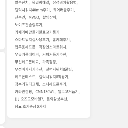
팔순잔치
목결림해결
삼성워치활용법
갤럭시워치40mm후기
웨어러블후기
산수연
MVNO
촬영장비
노이즈캔슬링후기
카페라떼만들기알로꼬거품기
스마트워치실사용후기
홈카페후기
업무용헤드폰
직장인스마트워치
우유거품메이커
커피거품기추천
무선헤드폰비교
가족캠핑
무선마사지기추천
갤럭시워치8꿀팁
헤드폰테스트
갤럭시워치8착용기
정수기필터교체
소니헤드폰후기
카라반캠핑
CMN130WL
알로꼬거품기
DJI오즈모모바일7
음악감상추천
당뇨 초기증상 8가지