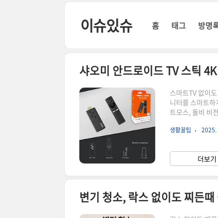
본문 바로가기
이슈있슈
홈
태그
방명
샤오미 안드로이드 TV 스틱 4
스마트TV 없이도 
니터를 스마트하
트모스, 돌비 비
유튜브, 디즈니+
생활꿀팁
2025. 
를 즐길 수 있습
목 사양 및 정보운영
오디오 지원Dolby 
더보기 
HDMI, Micro US
변기 청소, 락스 없이도 찌든때