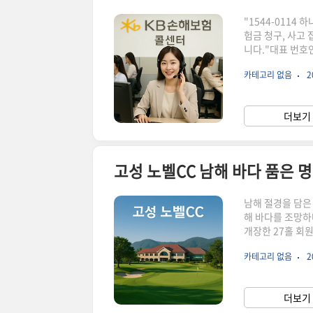
"1544-0114
험금 청구, 사고
니다."대표 번호인
자동차 사고 접수 
카테고리 없음
2
09시~18시또한 
필요한 업무를 빠
한눈에 보기서비스
더보기 
고장출동 요청24
고성 노벨CC 남해 바다 품은 
남해 절경을 담은 
해 바다를 조망하
개장한 27홀 회
이 가능한 국내 
카테고리 없음
2
겨울 라운딩도 가
로 나오는 곳이죠.
27홀 구성입니
더보기 
조망이 뛰어남, 