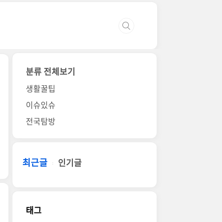
분류 전체보기
생활꿀팁
이슈있슈
전국탐방
최근글
인기글
태그