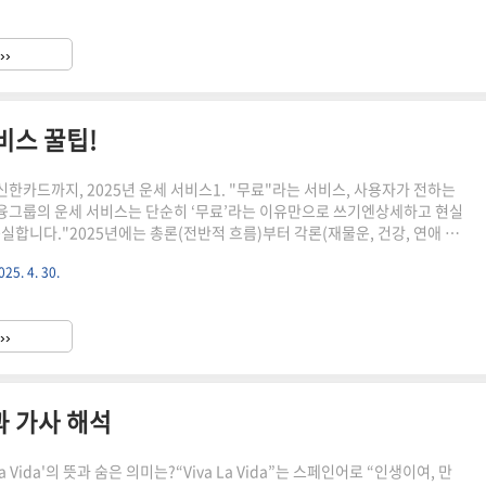
시티는 기존 검색엔진과는 전혀 다른 방식으로 질문에 답합니다.사용자의 질
파악신뢰할 수 있는 출처 명시여러 AI 모델의 답변을 통합 분석GPT-4 기반
››
 제공"단순 검색이 ..
비스 꿀팁!
한카드까지, 2025년 운세 서비스1. "무료"라는 서비스, 사용자가 전하는
그룹의 운세 서비스는 단순히 ‘무료’라는 이유만으로 쓰기엔상세하고 현실
실합니다."2025년에는 총론(전반적 흐름)부터 각론(재물운, 건강, 연애 등)
을 제공하는 구조로 업그레이드되었습니다."무료 이용 가능: 별도 결제 없
025. 4. 30.
만 입력간편 접근성: 신한 SOL, 신한카드 앱에서 바로 이용 가능이벤트 혜택:
트 제공2. 월간 vs 평생 운세? 어떤 게 더 정확할까항목월간 운세평생 운세목
운세 방향 파악인생 전체의 기운 흐름 파악정보 정확도시기별 기복에 따라 유
››
석으로 상대적으로 고정적추천 사용자단기 목표/결정..
뜻과 가사 해석
La Vida'의 뜻과 숨은 의미는?“Viva La Vida”는 스페인어로 “인생이여, 만