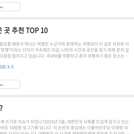
니다.비슷한 표현과 시간대의 후기, 의심하세요후기들이 특정 시간에 몰려 있
››
 가능성이 높습니다."최고예요", "완벽해요" 같은 칭찬이 반복된다면진짜..
곳 추천 TOP 10
필요할 때혼자 떠나는 여행은 누군가와 함께하는 여행보다 더 깊은 자유와 사
'혼행'이라는 단어가 익숙해진 지금, 나만의 시간과 공간을 찾기 위해 혼자 길
이점점 많아지고 있습니다. 국내외를 막론하고 혼자 여행하기 좋은 장소는 정
의 목적과 스타일에 따라 최적의 여행지가 존재합니다.이번 글에서는 국내와
025. 5. 5.
 추천지부터 안전하고 즐거운 혼행 팁까지모두 담아 소개합니다.혼자 여행,
할까?혼자 여행을 떠나는 가장 큰 이유는 오롯이 나만의 시간을 갖기 위해서
산, 여행 속도까지 모두 내가 정할 수 있고,누구에게도 방해받지 않는 자유로움
››
장 큰 매력입니다.또한 최근 혼자 여행은 SNS를 통한 공유,..
?
 왜 뜨거운 이슈가 되었나?2025년 5월, 대한민국 사회를 뜨겁게 달구고 있는
 바로 ‘대법원 로그기록’입니다. 이 논란의 중심에는 더불어민주당 이재명 대
위반 사건이 있습니다. 대법원은 이 사건을 전원합의체에 회부한 지 단 9일 만