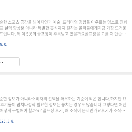
순한 스포츠 공간을 넘어자연과 예술, 프리미엄 경험을 아우르는 명소로 진화
프 실력 향상뿐 아니라 특별한 휴식까지 원하는 골퍼들에게지금 가장 뜨거운
드립니다. 왜 이 5곳의 골프장이 주목받고 있을까요골프장을 고를 때 단순히
지 않습니다.코스의 예술성, 자연과의 조화, 관리 상태,그리고 어떤 대회가 열
5. 8.
 됩니다.최근에는 세계 100대 코스 선정 여부,PGA·KLPGA 대회 개최 경
소'로 불릴 수 있는 핵심 조건입니다.제주도 한라산 아래의 숨결, 클럽 나인브
골프코스 41위에 선정된 나인브릿지.PGA 투어 '더 CJ컵'이 열리는 곳으로,
››
적으로도 인정받고 있습니다.울퉁불퉁한 언듈레이션..
순한 정보가 아니라소비자의 선택을 좌우하는 기준이 되곤 합니다.하지만 요
 후기들이 넘쳐나정작 필요한 정보는 놓치는 경우도 많습니다.그렇다면 어떤
어떻게 구별해야 할까요? 골프장 후기, 왜 조작이 문제인가요후기가 조작된
 신뢰할 수 없습니다.코스 상태, 서비스, 가격 등골프장 선택의 핵심 기준들이
025. 5. 8.
 왜곡되기 때문입니다.실제 골퍼들의 경험이 담긴 글이라면플레이 전 미리 대
체험단 위주의 일방적인 홍보,부정적 후기를 지우는 운영 방식은소비자의 판