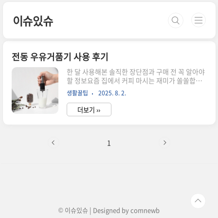
본문 바로가기
이슈있슈
전동 우유거품기 사용 후기
한 달 사용해본 솔직한 장단점과 구매 전 꼭 알아야
할 정보요즘 집에서 커피 마시는 재미가 쏠쏠합니
다.알로꼬 전동 우유거품기 하나로 매일 아침이 달
생활꿀팁
2025. 8. 2.
라졌거든요.카페 가지 않고도 진짜 맛있는 라떼와
카푸치노를 만들 수 있다는 게 이렇게 만족스러울
더보기 ››
줄 몰랐습니다.처음엔 반신반의했는데 직접 써보
니 왜 많은 분들이 추천하는지 알겠더라고요. 첫 사
용부터 놀라웠던 거품 퀄리티박스를 뜯고 처음 사
용해본 순간부터거품의 완성도가 예상보다 훨씬 좋
1
았습니다.일반 우유로 테스트해봤는데 30초 만에
촘촘하고 크리미한 거품이 완성되었어요.무엇보다
거품이 금세 꺼지지 않고 오래 유지되는 점이 인상
적이었습니다.저지방 우유나 두유로도 시도해봤는
데 거품 생성력이 거의 차이가 없더라고요.버튼 하
나만 누르면 되니까 아이들도 쉽게 사용할 수 ..
© 이슈있슈 | Designed by
comnewb