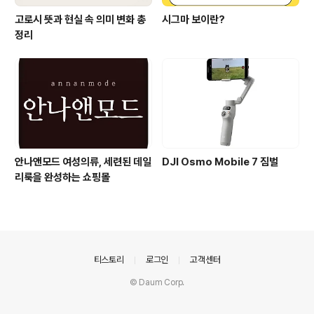
고로시 뜻과 현실 속 의미 변화 총
시그마 보이란?
정리
안나앤모드 여성의류, 세련된 데일
DJI Osmo Mobile 7 짐벌
리룩을 완성하는 쇼핑몰
의안내
티스토리
로그인
고객센터
© Daum Corp.