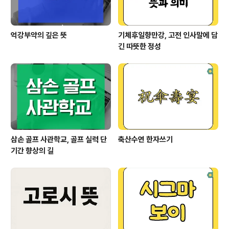
억강부약의 깊은 뜻
기체후일향만강, 고전 인사말에 담
긴 따뜻한 정성
삼손 골프 사관학교, 골프 실력 단
축산수연 한자쓰기
기간 향상의 길