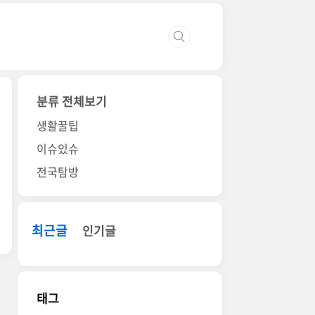
분류 전체보기
생활꿀팁
이슈있슈
전국탐방
최근글
인기글
태그