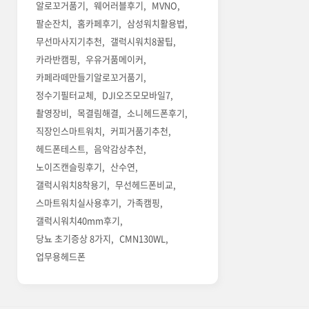
알로꼬거품기
웨어러블후기
MVNO
팔순잔치
홈카페후기
삼성워치활용법
무선마사지기추천
갤럭시워치8꿀팁
카라반캠핑
우유거품메이커
카페라떼만들기알로꼬거품기
정수기필터교체
DJI오즈모모바일7
촬영장비
목결림해결
소니헤드폰후기
직장인스마트워치
커피거품기추천
헤드폰테스트
음악감상추천
노이즈캔슬링후기
산수연
갤럭시워치8착용기
무선헤드폰비교
스마트워치실사용후기
가족캠핑
갤럭시워치40mm후기
당뇨 초기증상 8가지
CMN130WL
업무용헤드폰