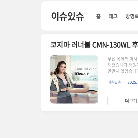
본문 바로가기
이슈있슈
홈
태그
방명
코지마 러너블 CMN-130WL 
무선 목어깨 마사
해졌습니다.병원
만만치 않았습니다
를 직접 사용해본
이슈있슈
2025. 
열어보니 생각보다
감은 충분합니다
다.손잡이가 있어
더보기 
가 함께 들어있었
넉..