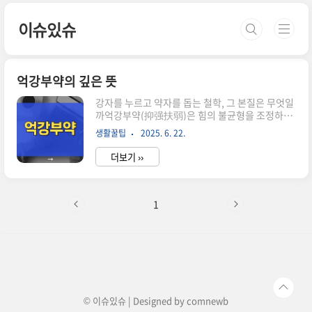
본문 바로가기
이슈있슈
억강부약의 깊은 뜻
강자를 누르고 약자를 돕는 철학, 그 본질은 무엇일
까억강부약(抑强扶弱)은 힘의 불균형을 조정하고
정의로운 사회를 만들기 위한 중요한 사회 철학입
생활꿀팁
2025. 6. 22.
니다.오래전부터 정치·윤리의 근간이 되어왔고,지
금도 여전히 많은 곳에서 그 정신이 실현되고 있습
더보기 ››
니다.억강부약은 무엇을 말하는가억강부약은 '강
한 자를 억누르고, 약한 자를 돕는다'는직역 그대로
의 뜻을 담고 있습니다.하지만 단순한 ‘억압’과 ‘도
움’의 개념이 아니라,힘의 균형을 맞추는 사회적 태
1
도를 의미합니다.고대 중국에서부터 조선시대까지
군주나 관료의 기본 통치 이념으로도 중요하게 여
겨졌습니다. 조선시대 임금이 실천한 억강부약조
선의 영조는 백성들의 집과 땅을힘 있는 자들이 빼
앗는 현실을 보고 분노했습니다.그래서 늘 마음에
새긴 말이 바로 억강부약이었습니다.다산 정약용
도..
© 이슈있슈 | Designed by
comnewb