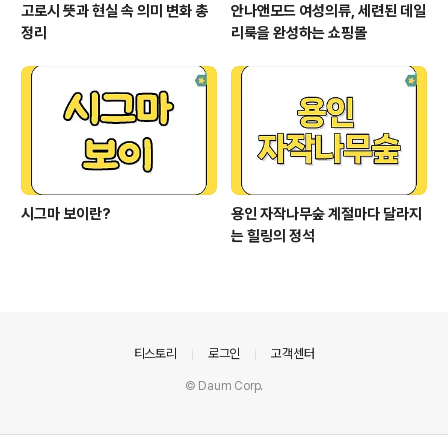
고로시 뜻과 현실 속 의미 변화 총
안나앤모드 여성의류, 세련된 데일
정리
리룩을 완성하는 쇼핑몰
시그마 보이란?
용인 자작나무숲 계절마다 달라지
는 힐링의 정석
의안내
티스토리
로그인
고객센터
© Daum Corp.