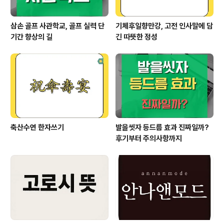
삼손 골프 사관학교, 골프 실력 단
기체후일향만강, 고전 인사말에 담
기간 향상의 길
긴 따뜻한 정성
축산수연 한자쓰기
발을씻자 등드름 효과 진짜일까?
후기부터 주의사항까지