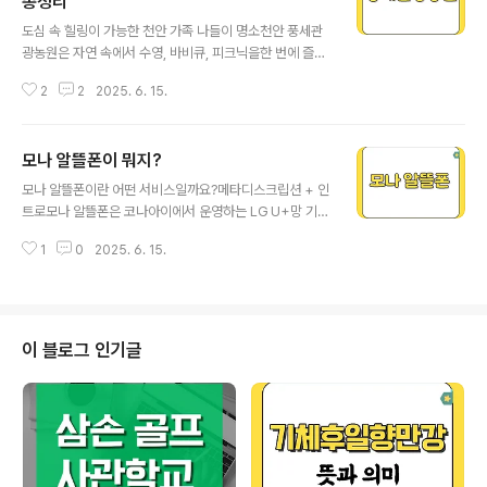
총정리
글 내용
도심 속 힐링이 가능한 천안 가족 나들이 명소천안 풍세관
광농원은 자연 속에서 수영, 바비큐, 피크닉을한 번에 즐길
수 있는 가족 맞춤형 체험형 농원입니다.최근 SNS와 키워
2
2
2025. 6. 15.
드 검색에서 폭발적인 관심을 얻고 있으며특히 여름철에는
어린이를 동반한 방문이 꾸준히 늘고 있습니다.도심에서
가깝고, 체험이 풍부하며시설이 깔끔해 가족 단위 피서지
모나 알뜰폰이 뭐지?
로 딱입니다.아이들과 하루 종일 신나게 즐기는 물놀이 천
글 내용
국풍세관광농원의 핵심은 실내외 수영장과 패밀리 물놀이
모나 알뜰폰이란 어떤 서비스일까요?메타디스크립션 + 인
장입니다.물깊이가 낮고 안전요원이 상주해 아이들과 안심
트로모나 알뜰폰은 코나아이에서 운영하는 LG U+망 기반
하고 즐길 수 있어요.수온 관리도 잘 되어 있어 물이 차갑거
MVNO입니다.초저가 평생 요금제, 무약정, 통합 앱 관리,
나 탁하지 않습니다.부모가 함께 들어가도 부담 없는 구조
1
0
2025. 6. 15.
멤버십 혜택까지 한 번에 제공합니다.이 글은 요금제·혜택·
라유아부터 초등학생까지 물놀이 만족도가 높습니다. 바비
주의사항까지 알차게 정리한 가이드입니다.모나 알뜰폰 요
큐와 피크닉의 정석바비큐장은 테이블 간 간격도 넉..
금제별 특징 분석모나는 1 650원부터 시작하는 초저가 평
생 요금제를 메인으로 합니다무약정, 위약금 없이 평생 동
일 요금 유지가 핵심입니다.요금제명 월요금 데이터 통화
이 블로그 인기글
문자모나300분4.5G1 650원4.5 GB300분200건모나
500분6G3 300원6 GB500분200건모나500분11G
6 600원11 GB500분200건모나1000분10G6 600원
10 GB1000분200건대용량 옵션도 다양합니다15 GB+
1 Mbps, 11 ..