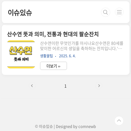
본문 바로가기
이슈있슈
산수연 뜻과 의미, 전통과 현대의 팔순잔치
산수연이란 무엇인가를 아시나요산수연은 80세를
맞이한 어르신의 생일을 축하하는 잔치입니다.‘산
(傘)’은 우산을 의미하지만, 그 안에 팔(八)과 십
생활꿀팁
2025. 6. 4.
(十)의 형태가 들어 있어숫자 80을 상징하게 되었
고, 여기에 장수를 뜻하는 ‘수(壽)’,연회를 뜻하는
더보기 ››
‘연(宴)’이 더해져 산수연은 팔순을 기념하는 생일
잔치를 말합니다.중국에서 온 유래와 숫자의 상징
성한자문화권인 중국에서 유래된 산수연은팔순의
숫자를 ‘산(傘)’이라는 한자로 표현하며 상징성을
1
가집니다.이런 이유로 산수연은 단순한 생일을 넘
어, 상징과 의미가 담긴 전통 행사로 이어졌습니다.
환갑이나 고희, 백수처럼 인생의 중요한 고비마다
잔치를 열었고그 중 산수연은 오랜 세월을 살아낸
팔순의 위엄을 축복하는 자리로 자리잡았습니다.
정성이 담긴 상차림과 전통의 모습..
© 이슈있슈 | Designed by
comnewb