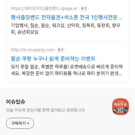
https://파티뮤직1인출장밴드.itpage.kr
광고
행사출장밴드 전자올겐+색소폰 전국 1인행사전문 밴
드마스터
기업행사, 칠순, 팔순, 워크샵, 산악회, 침목회, 동창회, 향우
회, 송년회모임
http://m.coupang.com
광고
팔순 쿠팡 누구나 쉽게 준비하는 이벤트
잊지 못할 팔순, 특별한 하루를! 로켓배송으로 빠르게 준비하
세요. 복잡한 준비 없이 파티용품 하나로 파티 분위기 완성하
세요.
로그 정보
이슈있슈
오늘 이슈와 관심사를 함께 알아보고 공유합니다.
구독하기