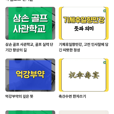
서의 전형적인 사례가 탄생했죠.당시 한신은 동쪽에서 소
란을 일으켜적의 눈을 끌어놓고,몰래 군을 이동시켜 서쪽
본거지를 쳤다고 합니다.**"상대의 허를 찌르는 전술의 완
성판"**이라고 해도 과언이 아니었습니다. 현대 군사 작전
에서도 통하는 전략현대에서도 성동격서는 여전히 유..
삼손 골프 사관학교, 골프 실력 단
기체후일향만강, 고전 인사말에 담
기간 향상의 길
긴 따뜻한 정성
억강부약의 깊은 뜻
축산수연 한자쓰기