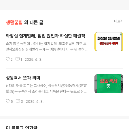
더보기
생활꿀팁
의 다른 글
화장실 집게벌레, 침입 원인과 확실한 해결책
글 내용
습기 많은 공간에 나타나는 집게벌레, 왜 화장실에 자주 보
일까요화장실 집게벌레 문제는 여름철이나 비 온 뒤 특히
자주 발생합니다.습기, 틈새, 청소 상태 등이 복합적으로 작
2
1
2025. 6. 3.
용해 벌레가 유입되며,이 글에서는 침입 원인부터 실질적
인 퇴치법까지꼭 알아야 할 정보를 핵심만 정리해드립니
다.집게벌레는 어떤 곤충일까요집게벌레는 몸이 가늘고 긴
성동격서 뜻과 의미
형태에꼬리 부분에 집게 모양의 돌기가 있는 것이 특징입
글 내용
니다."습하고 어두운 장소를 좋아해낮엔 잘 안 보이지만, 밤
상대의 허를 찌르는 고사성어, 성동격서란?성동격서(聲東
엔 활발히 움직입니다."낙엽 밑이나 화분, 화장실 구석 등그
擊西)는 동쪽에서 소리를 내고 서쪽을 친다는 뜻으로,상대
늘지고 축축한 곳이라면 어디든 숨어 있을 수 있어요. 화장
방의 시선을 끌어놓고, 반대 방향에서 기습하는 전술입니
실에 왜 집게벌레가 나오는 걸까요첫 번째 이유는 습도입
5
3
2025. 6. 3.
다.병법 중 하나인 이 표현은단순한 전쟁 전략을 넘어,오늘
니다.화장실은 사용 후 물기로 젖어 있고,환기가 잘 안 되면
날에는 비즈니스, 외교, 사회생활 등다양한 분야에서 널리
벌레의 천국이 됩니다.두 번째는 틈새..
인용되고 있습니다.한신 장군이 보여준 성동격서의 원형이
전략의 유래는 중국 한나라 시대로 거슬러 올라갑니다.유
방을 도왔던 한신 장군이 위나라 안읍을 기습하면서성동격
이 블로그 인기글