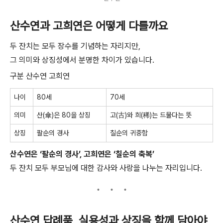
산수연과 고희연은 어떻게 다를까요
두 잔치는 모두 장수를 기념하는 자리지만,
그 의미와 상징성에서 분명한 차이가 있습니다.
구분 산수연 고희연
나이
80세
70세
의미
산(傘)은 80을 상징
고(古)와 희(稀)는 드물다는 뜻
상징
팔순의 경사
칠순의 귀중함
산수연은 ‘팔순의 경사’, 고희연은 ‘칠순의 축복’
두 잔치 모두 부모님에 대한 감사와 사랑을 나누는 자리입니다.
산수연 답례품, 실용성과 상징을 함께 담아야