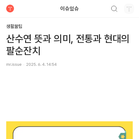
검색하기
이슈있슈
티스토리
생활꿀팁
산수연 뜻과 의미, 전통과 현대의
팔순잔치
mr.issue
2025. 6. 4. 14:54