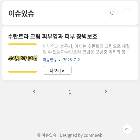
본문 바로가기
이슈있슈
수란트라 크림 피부염과 피부 장벽보호
피부염과 붉은기, 이제는 수란트라 크림으로 해결
할 수 있을까수란트라 크림은 모낭충 억제와 항염
효과를 동시에 지닌주사(rosacea)와 다양한 만성
이슈있슈
2025. 7. 2.
피부염에 쓰이는 국소 치료제입니다.스테로이드
부담 없이도 안정적 효과를 보이며,장기적으로 피
더보기 ››
부 컨디션을 개선하는 새로운 선택지로 떠오르고
있습니다.모낭충을 억제해 피부염 원인을 바로잡
는다수란트라 크림의 핵심 성분 '이버멕틴'은기생
충 치료제로 시작했지만, 피부에 바르면 전혀 다른
1
효과를 보입니다.모낭충(데모덱스)을 직접 억제해
염증 반응을 줄이는 항기생충 작용,여기에 염증 사
이토카인 생성을 억제하는 항염 작용까지 겸합니
다.주사 환자에게서 모낭충이 정상보다 5~6배 많
다는 점에서,수란트라의 효과는 명확한 과학적 기
반이 있습니다. 주사뿐 아니라 다양한 염증성 질
환..
© 이슈있슈 | Designed by
comnewb