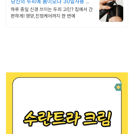
당신의 두피에 봄이오다 30일사용 환
불보장
하루 종일 신경 쓰이는 두피 고민? 집에서 간
편하게! 영양,진정케어까지 한 번에