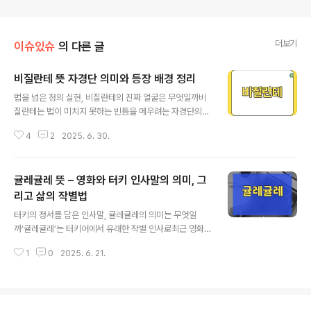
더보기
이슈있슈
의 다른 글
비질란테 뜻 자경단 의미와 등장 배경 정리
글 내용
법을 넘은 정의 실현, 비질란테의 진짜 얼굴은 무엇일까비
질란테는 법이 미치지 못하는 빈틈을 메우려는 자경단의
행위를 뜻하며,정의의 수호자라는 명분과 함께 깊은 사회
4
2
2025. 6. 30.
적 고민을 안고 등장합니다.드라마나 영화 속 히어로처럼
보이지만, 실제로는 위험한 경계에 서 있는 존재입니다.이
글에서는 비질란테의 뜻부터 역사적 기원, 사회적 논란까
귤레귤레 뜻 – 영화와 터키 인사말의 의미, 그
지 짧게 정리해보았습니다.비질란테 뜻과 어원은 어디서
시작됐을까비질란테는 '자경단'의 영어식 표현입니다.라틴
리고 삶의 작별법
글 내용
어 'vigilare(지켜보다)'에서 파생된 스페인어 vigilante
터키의 정서를 담은 인사말, 귤레귤레의 의미는 무엇일
가 어원인데요,'감시자' 또는 '깨어 있는 사람'이라는 뜻을
까‘귤레귤레’는 터키어에서 유래한 작별 인사로최근 영화
담고 있죠.법이 제 역할을 하지 못하는 순간, 시민들이 정의
와 함께 우리에게 낯익은 단어가 되었습니다.‘웃으며 안
를 실현하겠다며 등장합니다.중요한 건, 이 단어 자체가 '법
1
0
2025. 6. 21.
녕’이라는 뜻을 가진 이 단어는단순한 이별이 아닌, 따뜻한
바깥의 정의'를 상징한다는..
응원의 마음을 담고 있지요.이번 글에서는 터키 인사말 ‘귤
레귤레’의 의미와같은 제목을 가진 영화의 메시지를 함께
풀어보려 합니다.귤레귤레, 웃으며 이별을 말하는 터키어