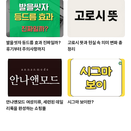
발을씻자 등드름 효과 진짜일까?
고로시 뜻과 현실 속 의미 변화 총
후기부터 주의사항까지
정리
안나앤모드 여성의류, 세련된 데일
시그마 보이란?
리룩을 완성하는 쇼핑몰