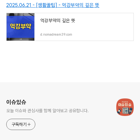
2025.06.21 - [생활꿀팁] - 억강부약의 깊은 뜻
억강부약의 깊은 뜻
d.nomadream39.com
로그 정보
이슈있슈
오늘 이슈와 관심사를 함께 알아보고 공유합니다.
구독하기