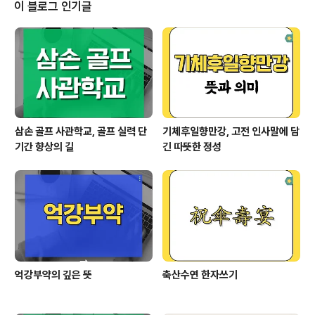
의 따뜻한 감정터키어에서 ‘귤레귤레(Güle-Güle)’는떠나
이 블로그 인기글
는 사람에게 남아 있는 이가 전하는 작별 인사입니다.“웃으
며 안녕”, “행복하게 가라”는 의미를 담고 있으며그 뉘앙스
에는 상대방의 앞날에 행복이 함께하길 바라는 진심이 스
며 있습니다.이 말에는 싸늘한 이별이 아닌,함께했던 시간
에 대한 감사와 따뜻한 작별이 녹아 있습니..
삼손 골프 사관학교, 골프 실력 단
기체후일향만강, 고전 인사말에 담
기간 향상의 길
긴 따뜻한 정성
억강부약의 깊은 뜻
축산수연 한자쓰기