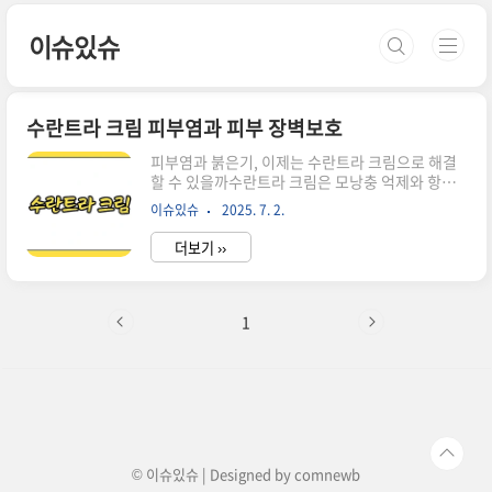
본문 바로가기
이슈있슈
수란트라 크림 피부염과 피부 장벽보호
피부염과 붉은기, 이제는 수란트라 크림으로 해결
할 수 있을까수란트라 크림은 모낭충 억제와 항염
효과를 동시에 지닌주사(rosacea)와 다양한 만성
이슈있슈
2025. 7. 2.
피부염에 쓰이는 국소 치료제입니다.스테로이드
부담 없이도 안정적 효과를 보이며,장기적으로 피
더보기 ››
부 컨디션을 개선하는 새로운 선택지로 떠오르고
있습니다.모낭충을 억제해 피부염 원인을 바로잡
는다수란트라 크림의 핵심 성분 '이버멕틴'은기생
충 치료제로 시작했지만, 피부에 바르면 전혀 다른
1
효과를 보입니다.모낭충(데모덱스)을 직접 억제해
염증 반응을 줄이는 항기생충 작용,여기에 염증 사
이토카인 생성을 억제하는 항염 작용까지 겸합니
다.주사 환자에게서 모낭충이 정상보다 5~6배 많
다는 점에서,수란트라의 효과는 명확한 과학적 기
반이 있습니다. 주사뿐 아니라 다양한 염증성 질
환..
© 이슈있슈 | Designed by
comnewb