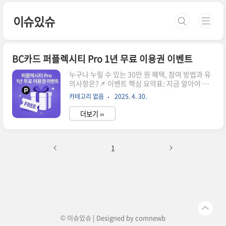
본문 바로가기
이슈있슈
BC카드 퍼플렉시티 Pro 1년 무료 이용권 이벤트
누구나 누릴 수 있는 30만 원 혜택, 참여 방법과 유
의사항은?📌 이벤트 핵심 요약표: 지금 알아야 할
모든 것항목내용이벤트 기간2025년 4월 1일 ~ 5
카테고리 없음
2025. 4. 30.
월 31일대상 카드BC 신용·체크카드 전 카드사 포
함조건누적 5만 원 이상 결제 시 참여 가능신청 방
더보기 ››
법페이북 앱에서 인증 후 자동 발급혜택퍼플렉시티
Pro 1년 무료 이용권 (약 30만 원 상당)"별도 코드
없이 간단 인증만으로 고급 AI 서비스를 누릴 수 있
는 절호의 기회입니다."🔍 퍼플렉시티 Pro란? 단
1
순 검색을 넘어선 ‘지식 파트너’퍼플렉시티는 기존
검색엔진과는 전혀 다른 방식으로 질문에 답합니
다.사용자의 질문 의도를 정확히 파악신뢰할 수 있
는 출처 명시여러 AI 모델의 답변을 통합 분석GPT-
4 기반 대화형 인터페이스 제공"단순 검색이 ..
© 이슈있슈 | Designed by
comnewb