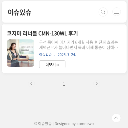
본문 바로가기
이슈있슈
코지마 러너블 CMN-130WL 후기
무선 목어깨 마사지기 6개월 사용 후 진짜 효과는
재택근무가 늘어나면서 목과 어깨 통증이 심해졌습
니다.병원에서는 거북목이라고 하더군요.마사지숍
이슈있슈
2025. 7. 24.
을 다녀봤지만 시간과 비용 부담이 만만치 않았습
니다.그러던 중 지인 추천으로 알게 된 코지마 러너
더보기 ››
블 3D 무선 목 어깨 마사지기를 직접 사용해본 경
험을 바탕으로 솔직한 후기를 공유합니다. 첫 개봉
기와 디자인 인상박스를 열어보니 생각보다 크기가
적당했습니다.무게는 2kg 정도로 휴대하기엔 살짝
1
무겁지만 안정감은 충분합니다.디자인이 깔끔하고
고급스러워서 거실에 두고 써도 인테리어에 어울렸
습니다.손잡이가 있어서 방에서 거실로 옮겨가며
쓰기 편했고, 충전 케이블과 간단한 사용 설명서가
함께 들어있었습니다.처음 충전하는 데 3시간 정도
걸렸는데, 한 번 충전하면 일주일은 넉넉..
© 이슈있슈 | Designed by
comnewb