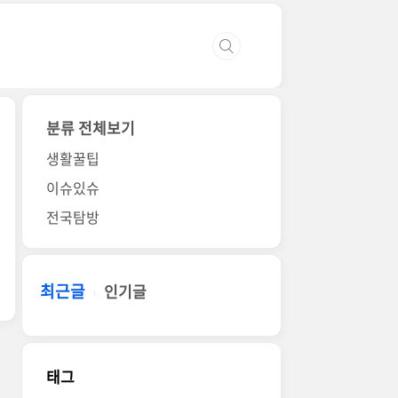
분류 전체보기
생활꿀팁
이슈있슈
전국탐방
최근글
인기글
태그