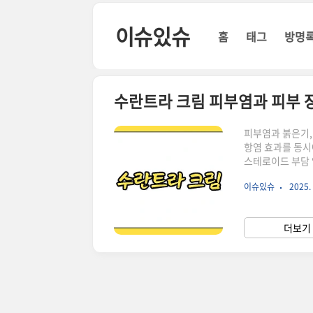
본문 바로가기
이슈있슈
홈
태그
방명
수란트라 크림 피부염과 피부 
피부염과 붉은기,
항염 효과를 동시
스테로이드 부담 
택지로 떠오르고
이슈있슈
2025. 
성분 '이버멕틴'
낭충(데모덱스)을
성을 억제하는 항
더보기 
에서,수란트라의 