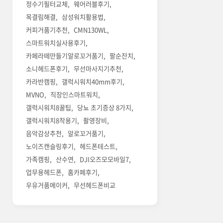
정수기필터교체
웨어러블후기
목결림해결
삼성워치활용법
커피거품기추천
CMN130WL
스마트워치실사용후기
카페라떼만들기알로꼬거품기
팔순잔치
소니헤드폰후기
무선마사지기추천
카라반캠핑
갤럭시워치40mm후기
MVNO
직장인스마트워치
갤럭시워치8꿀팁
당뇨 초기증상 8가지
갤럭시워치8착용기
촬영장비
음악감상추천
알로꼬거품기
노이즈캔슬링후기
헤드폰테스트
가족캠핑
산수연
DJI오즈모모바일7
업무용헤드폰
홈카페후기
우유거품메이커
무선헤드폰비교