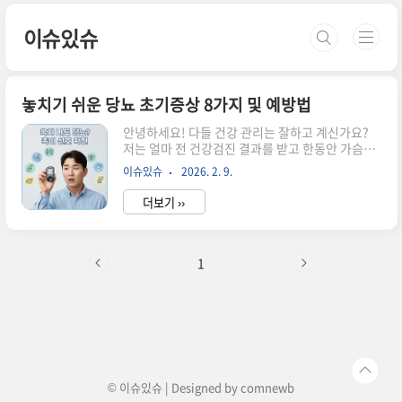
본문 바로가기
이슈있슈
놓치기 쉬운 당뇨 초기증상 8가지 및 예방법
안녕하세요! 다들 건강 관리는 잘하고 계신가요?
저는 얼마 전 건강검진 결과를 받고 한동안 가슴이
철렁했답니다. 평소 건강만큼은 자신 있다고 생각
이슈있슈
2026. 2. 9.
했는데, 혈당 수치가 경계선에 아슬아슬하게 걸쳐
있더라고요. 아마 저처럼 검진표를 보고 '혹시 나
더보기 ››
도?' 하는 걱정에 밤잠 설치는 분들 많으실 거예요.
그래서 오늘은 제가 직접 공부하고 질병관리청 자
료까지 꼼꼼히 뒤져서 정리한, 놓치기 쉬운 당뇨 초
기증상 8가지와 예방법을 들려드리려고 합니다. 내
1
몸이 보내는 소리 없는 경고, 당뇨 초기증상 8가지
당뇨는 '침묵의 살인자'라는 무서운 별명이 있잖아
요.초기에는 정말 별거 아닌 것 같은 증상들이라 그
냥 넘기기 십상이에요.제가 직접 겪어보거나 주변
에서 흔히 본 증상들을 위주로 8가지를 꼽아봤습니
다. 첫 번째는 바로 화장실..
© 이슈있슈 | Designed by
comnewb