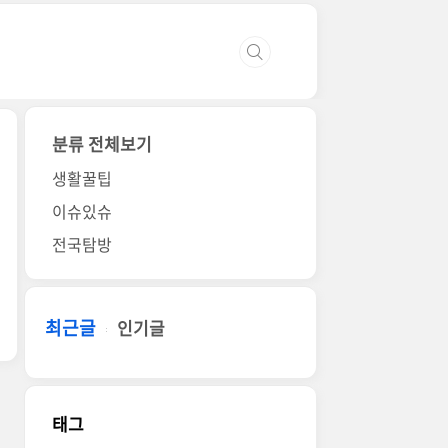
분류 전체보기
생활꿀팁
이슈있슈
전국탐방
최근글
인기글
태그