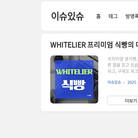
본문 바로가기
이슈있슈
홈
태그
방명
WHITELIER 프리미엄 식빵의
프리미엄 생식빵, 
른 결을 갖고 있
되고, 구워도 되고
다.브랜드에 담긴 
이슈있슈
2025. 
드입니다.'WHITE
고 있습니다.이
방부제도 없이, 
더보기 
껴집니다. 하루 지