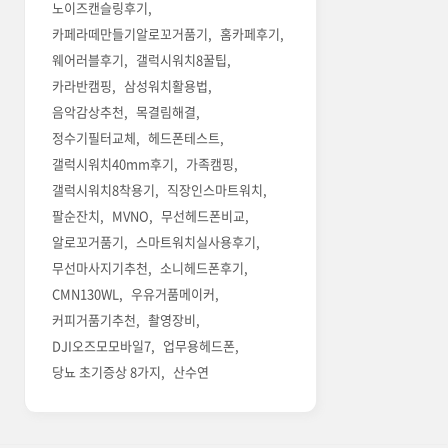
노이즈캔슬링후기
카페라떼만들기알로꼬거품기
홈카페후기
웨어러블후기
갤럭시워치8꿀팁
카라반캠핑
삼성워치활용법
음악감상추천
목결림해결
정수기필터교체
헤드폰테스트
갤럭시워치40mm후기
가족캠핑
갤럭시워치8착용기
직장인스마트워치
팔순잔치
MVNO
무선헤드폰비교
알로꼬거품기
스마트워치실사용후기
무선마사지기추천
소니헤드폰후기
CMN130WL
우유거품메이커
커피거품기추천
촬영장비
DJI오즈모모바일7
업무용헤드폰
당뇨 초기증상 8가지
산수연