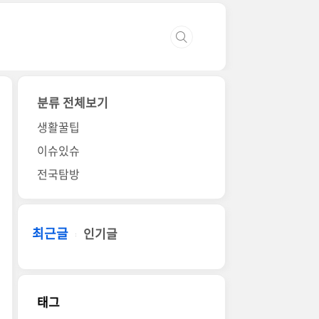
분류 전체보기
생활꿀팁
이슈있슈
전국탐방
최근글
인기글
태그