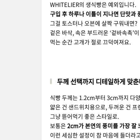
WHITELIER의 생식빵은 예외입니다.
구입 후 하루나 이틀이 지나면 단맛과 
그걸 토스터나 오븐에 살짝 구워내면?
겉은 바삭, 속은 부드러운 ‘겉바속촉’
먹는 순간 고개가 절로 끄덕여져요.
두께 선택까지 디테일하게 맞춘
식빵 두께는 1.2cm부터 3cm까지 다
얇은 건 샌드위치용으로, 두꺼운 건 
그냥 뜯어먹기 좋은 스타일로.
보통은
2cm가 본연의 풍미를 가장 잘 
이런 세심한 설정이 참 마음에 들더라고