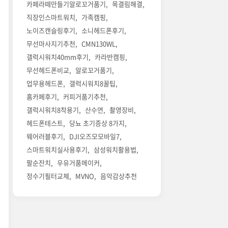
카페라떼만들기알로꼬거품기
목결림해결
직장인스마트워치
가족캠핑
노이즈캔슬링후기
소니헤드폰후기
무선마사지기추천
CMN130WL
갤럭시워치40mm후기
카라반캠핑
무선헤드폰비교
알로꼬거품기
업무용헤드폰
갤럭시워치8꿀팁
홈카페후기
커피거품기추천
갤럭시워치8착용기
산수연
촬영장비
헤드폰테스트
당뇨 초기증상 8가지
웨어러블후기
DJI오즈모모바일7
스마트워치실사용후기
삼성워치활용법
팔순잔치
우유거품메이커
정수기필터교체
MVNO
음악감상추천