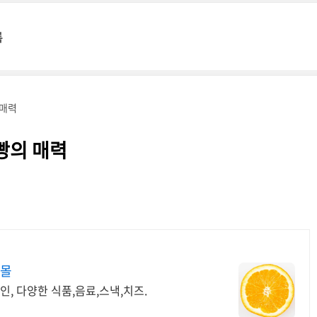
록
 매력
식빵의 매력
핑몰
인, 다양한 식품,음료,스낵,치즈.