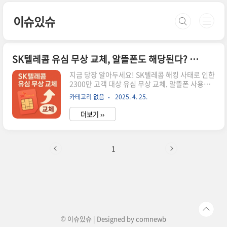
본문 바로가기
이슈있슈
SK텔레콤 유심 무상 교체, 알뜰폰도 해당된다? 총정리
지금 당장 알아두세요! SK텔레콤 해킹 사태로 인한
2300만 고객 대상 유심 무상 교체, 알뜰폰 사용자
도 포함됩니다!얼마 전 SK텔레콤에서 대형 해킹 사
카테고리 없음
2025. 4. 25.
고가 발생했다는 뉴스를 보셨나요? 저도 처음엔
'또 뭐가 터졌나?' 하는 생각이었는데, 이번엔 규모
더보기 ››
가 심상치 않더라구요. SK텔레콤이 전례 없는 조치
로 무려 2300만 고객을 대상으로 유심 무상 교체를
실시한다고 합니다. 특히 주목할 점은 SKT 망을 사
용하는 알뜰폰 사용자들도 해당된다는 사실! 오늘
1
은 이 유심 무상 교체에 관한 모든 내용을 쉽게 정리
해봤습니다. SK텔레콤 해킹 사태, 무슨 일이 있었
나?지난 4월 18일, SK텔레콤 내부 시스템에서 이
상한 징후가 발견됐습니다. 알고보니 일부 유심 정
보가 외부로 유출된 정황이 포착된 거였죠. 한 마디
로 대..
© 이슈있슈 | Designed by
comnewb