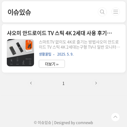
본문 바로가기
이슈있슈
샤오미 안드로이드 TV 스틱 4K 2세대 사용 후기와 설치법
스마트TV 없이도 4K로 즐기는 방법샤오미 안드로
이드 TV 스틱 4K 2세대는구형 TV나 일반 모니터를
스마트하게 바꿔주는가성비 최고의 소형 스트리밍
생활꿀팁
2025. 5. 9.
기기입니다.초소형이지만 돌비 애트모스, 돌비 비
전, 4K 해상도까지모두 지원하는 알짜 기능이 꽉
더보기 ››
들어찬 셋톱박스로넷플릭스, 유튜브, 디즈니+ 등
OTT 앱은 물론구글 플레이스토어의 다양한 앱을
설치해자유롭게 콘텐츠를 즐길 수 있습니다.기기
스펙 정리아래 표를 통해 핵심 사양을 빠르게 확인
1
할 수 있습니다.항목 사양 및 정보운영체제
Android TV 11해상도최대 4K UHD저장공간2GB
RAM / 8GB ROM오디오 지원Dolby Atmos /
DTS-HD무선 연결Wi-Fi 듀얼밴드 / Bluetooth
5.0포트 및 입력HDMI, Micro USB, OTG..
© 이슈있슈 | Designed by
comnewb