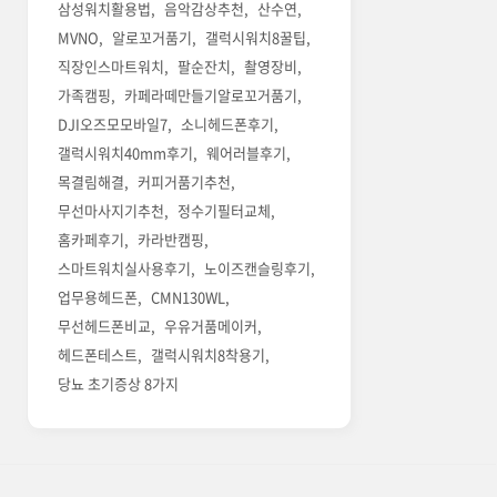
삼성워치활용법
음악감상추천
산수연
MVNO
알로꼬거품기
갤럭시워치8꿀팁
직장인스마트워치
팔순잔치
촬영장비
가족캠핑
카페라떼만들기알로꼬거품기
DJI오즈모모바일7
소니헤드폰후기
갤럭시워치40mm후기
웨어러블후기
목결림해결
커피거품기추천
무선마사지기추천
정수기필터교체
홈카페후기
카라반캠핑
스마트워치실사용후기
노이즈캔슬링후기
업무용헤드폰
CMN130WL
무선헤드폰비교
우유거품메이커
헤드폰테스트
갤럭시워치8착용기
당뇨 초기증상 8가지