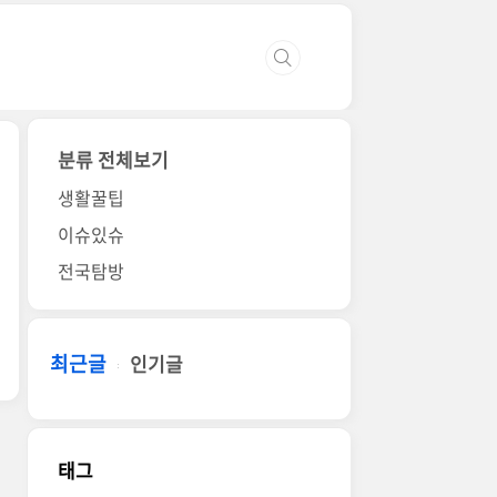
분류 전체보기
생활꿀팁
이슈있슈
전국탐방
최근글
인기글
태그