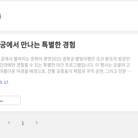
록
 고궁에서 만나는 특별한 경험
복궁에서 펼쳐지는 문화의 향연2025 경복궁 별빛야행은 조선 왕조의 법궁인
간대에만 경험할 수 있는 특별한 야간 프로그램입니다. 이 행사는 궁궐의 고
아름다운 야경을 배경으로, 전통 궁중음식 체험과 국악 공연, 그리고 전문 해
경복궁 북측 권역 탐방이 어우러진 고품격 문화 체험입니다. 평소에는 출입이
5. 17.
향원정 등도 개방되어, 경복궁의 숨겨진 매력을 오롯이 느낄 수 있는 기회로
고 있습니다.2025 경복궁 별빛야행 일정 및 주요 정보기간 : 2025년 4월 2일
7일(토), 매주 수요일부터 일요일까지 운영(4월 23일~30일은 궁중문화축전으로
››
: 1부 18:4020:30 / 2..
1