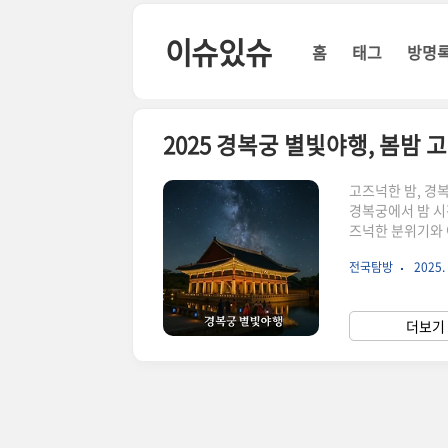
본문 바로가기
이슈있슈
홈
태그
방명
2025 경복궁 별빛야행, 봄밤
고즈넉한 밤, 경
경복궁에서 밤 시
즈넉한 분위기와 
설가와 함께하는 
전국탐방
2025. 
제한된 건청궁과 
매년 큰 인기를 끌
(수) ~ 5월 1
더보기 
별빛야행 미운영)시간 