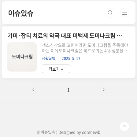
본문 바로가기
이슈있슈
기미·잡티 치료의 약국 대표 미백제 도미나크림 효과와 사용법 총정리
색소침착으로 고민이라면 도미나크림을 주목해야
하는 이유도미나크림은 히드로퀴논 4% 성분을 함
유한 전문 의약품으로,기미, 잡티, 주근깨 등 색소
생활꿀팁
2025. 5. 17.
침착 개선에 효과적입니다.약국에서 처방전 없이
구매 가능하며오랜 임상 경험과 입소문을 통해국내
더보기 ››
미백 치료제 중 대표 제품으로 자리 잡았습니다.다
만 효과만큼 강력한 주의사항도 함께 따라오므로정
확한 사용법과 성분 정보 숙지가 반드시 필요합니
다.히드로퀴논이란 무엇인지부터 확인하세요도미
1
나크림의 핵심은 **히드로퀴논 4%**입니다.이는
멜라닌 생성을 억제해이미 생긴 색소침착은 흐리게
만들고추가 생성은 예방해주는 성분입니다.중요
포인트는 농도인데,4%는 고함량으로 미백 효과는
뛰어나지만민감 피부에는 자극을 줄 수 있습니다.
도미나크림의 주요 효과는 이것입니다도미나크림
은 단순한..
© 이슈있슈 | Designed by
comnewb