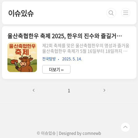
본문 바로가기
이슈있슈
울산축협한우 축제 2025, 한우의 진수와 즐길거리 총집합
제2회 축제를 맞은 울산축협한우의 명성과 즐거움
울산축협한우 축제가 5월 16일부터 18일까지 태
화강 남구둔치에서 열립니다.울산의 명품 한우를
전국탐방
2025. 5. 14.
온 가족이 함께 즐길 수 있는 이번 축제는1200석
규모의 즉석 구이터와 한우를 저렴하게 구매할 수
더보기 ››
있는 판매관,그리고 매일 펼쳐지는 신나는 공연들
로 꽉 채워졌습니다.한우를 배불리 먹고 싶다면 이
곳!태화강국가정원 남구둔치엔 올해 1200석 즉석
구이터가 설치됩니다.울산축협한우는 시중가 대비
1
최대 30% 할인된 가격에 구입 가능하며소정의 상
차림 비용(대인 5000원·소인 3000원)만 지불하
면상추, 깻잎, 마늘, 참기름과 함께 고기를 구워 먹
을 수 있어요.시래기 국밥이나 라면도 추가로 즐길
수 있으니 한 끼 제대로입니다.매일매일 바뀌는 공
연 라인업이 대박16일 저녁 ..
© 이슈있슈 | Designed by
comnewb