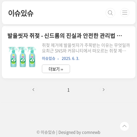
본문 바로가기
이슈있슈
발을씻자 쥐젖 - 신드롬의 진실과 안전한 관리법 총정리
쥐젖 제거에 발을씻자가 주목받는 이유는 무엇일까
요최근 SNS와 커뮤니티에서 떠오르는 쥐젖 제거
법‘발을씻자’ 풋 샴푸가 쥐젖 관리에 효과가 있다는
이슈있슈
2025. 6. 3.
소문이빠르게 퍼지고 있습니다.발 전용 제품이 피
부 종양에까지 활용된다는이색적인 사용법 덕분에
더보기 ››
많은 사람들의 궁금증을 자극하고 있습니다.하지
만 민감한 부위에 쓰는 만큼주의할 점도 많아 제대
로 된 정보가 필요합니다.쥐젖은 왜 생기고 어디에
잘 생기나요쥐젖은 보통 1~5mm 크기의작고 말랑
1
한 연성 섬유종으로 분류됩니다.피부 마찰이 많은
목, 겨드랑이, 사타구니에 주로 생기며특히 중장년
층에서 흔히 발견됩니다.건강에는 지장이 없지만
보기 싫거나옷에 걸리며 불편함을 주기 때문에제거
를 고민하는 경우가 많습니다. 발을씻자, 쥐젖 제거
에 효과가 있다는 주장‘발을씻자’에는 살리실..
© 이슈있슈 | Designed by
comnewb