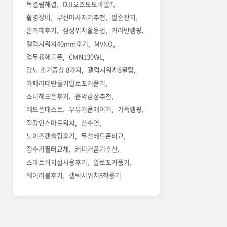
목결림해결
DJI오즈모모바일7
촬영장비
무선마사지기추천
팔순잔치
홈카페후기
삼성워치활용법
카라반캠핑
갤럭시워치40mm후기
MVNO
업무용헤드폰
CMN130WL
당뇨 초기증상 8가지
갤럭시워치8꿀팁
카페라떼만들기알로꼬거품기
소니헤드폰후기
음악감상추천
헤드폰테스트
우유거품메이커
가족캠핑
직장인스마트워치
산수연
노이즈캔슬링후기
무선헤드폰비교
정수기필터교체
커피거품기추천
스마트워치실사용후기
알로꼬거품기
웨어러블후기
갤럭시워치8착용기