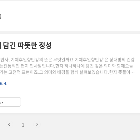
록
 담긴 따뜻한 정성
 인사, 기체후일향만강의 뜻은 무엇일까요‘기체후일향만강’은 상대방의 건강
는전통적인 편지 인사말입니다.한자 하나하나에 담긴 깊은 의미와 함께오늘
기는 고전적 표현이죠.그 의미와 배경을 함께 살펴보겠습니다.한자 뜻풀이로
‘기체후일향만강’은 한자어 네 개의 조합입니다.각 단어는 모두 건강과 평안
6. 4.
성되어 있어요.한자어 의미 현대적 해석氣體候기력과 몸의 상태정신적, 육체
, 항상꾸준한 건강萬康아주 편안함만사형통, 전반적인 평온함핵심은 “항상
시지요?” 라는 의미입니다.높임말로는 “기력과 건강이 늘 편안하시겠지
››
로도 변환될 수 있습니다. 편지 서두에서 가장 많이 쓰이던 문구예전에는 손편
1