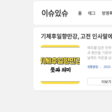
본문 바로가기
이슈있슈
홈
태그
방명
기체후일향만강, 고전 인사말에
예의를 담은 안부
과 평안을 기원하
날에도 여운을 남
본 기체후일향만강
생활꿀팁
2025. 
함을 중심으로 구
적 건강一向내내
건강하게 잘 지내
더보기 
요?”이런 표현으
지에서 ‘기..