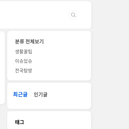
분류 전체보기
생활꿀팁
이슈있슈
전국탐방
최근글
인기글
태그