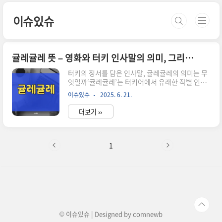
본문 바로가기
이슈있슈
귤레귤레 뜻 – 영화와 터키 인사말의 의미, 그리고 삶의 작별법
터키의 정서를 담은 인사말, 귤레귤레의 의미는 무
엇일까‘귤레귤레’는 터키어에서 유래한 작별 인사
로최근 영화와 함께 우리에게 낯익은 단어가 되었
이슈있슈
2025. 6. 21.
습니다.‘웃으며 안녕’이라는 뜻을 가진 이 단어는단
순한 이별이 아닌, 따뜻한 응원의 마음을 담고 있지
더보기 ››
요.이번 글에서는 터키 인사말 ‘귤레귤레’의 의미와
같은 제목을 가진 영화의 메시지를 함께 풀어보려
합니다.귤레귤레, 웃으며 이별을 말하는 터키어의
따뜻한 감정터키어에서 ‘귤레귤레(Güle-Güle)’는
1
떠나는 사람에게 남아 있는 이가 전하는 작별 인사
입니다.“웃으며 안녕”, “행복하게 가라”는 의미를
담고 있으며그 뉘앙스에는 상대방의 앞날에 행복이
함께하길 바라는 진심이 스며 있습니다.이 말에는
싸늘한 이별이 아닌,함께했던 시간에 대한 감사와
따뜻한 작별이 녹아 있습니..
© 이슈있슈 | Designed by
comnewb