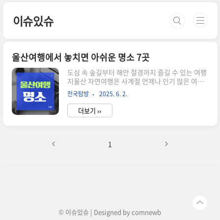
본문 바로가기
이슈있슈
울산여행에서 놓치면 아쉬운 명소 7곳
도심 속 숲길부터 해안 절경까지 즐길 수 있는 여행
지울산 자연여행은 사계절 언제나 인기 많은 여행
테마입니다.바다와 산, 숲이 고루 어우러진 울산은
전국탐방
2025. 6. 2.
힐링과 액티비티를 동시에즐길 수 있는 천혜의 자
연 환경이 많아 짧은 여행에도 만족도가 높습니다.
더보기 ››
그중에서 꼭 가봐야 할 대표적인 자연 명소 7곳을
정리해봤습니다.해송과 바다 위 출렁다리, 대왕암
공원울산 동구 방어진에 있는 대왕암공원은 해송
숲이 인상적인 곳이에요.아침 햇살이 스며든 1만 5
1
천 그루 해송 사이로 바닷바람이 불어오고,303m
의 출렁다리를 건너면 절벽 위 바다의 풍경이 확 펼
쳐집니다.이곳에서 해돋이를 보는 순간, 말이 안 나
올 만큼 황홀합니다. 도심 속 자연 정원, 태화강국
가정원도심 한복판인데도 공기부터 다르게 느껴지
는 공간이 있습니다.바로 태화강국..
© 이슈있슈 | Designed by
comnewb