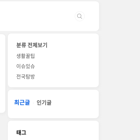
분류 전체보기
생활꿀팁
이슈있슈
전국탐방
최근글
인기글
태그