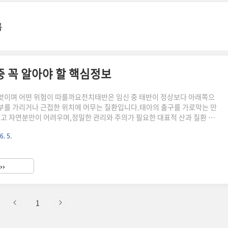
록
 중 꼭 알아야 할 핵심정보
엇이며 어떤 위험이 따를까요전치태반은 임신 중 태반이 정상보다 아래쪽으
를 가리거나 근접한 위치에 머무는 질환입니다.태아의 출구를 가로막는 만
높고 자연분만이 어려우며,정밀한 관리와 주의가 필요한 대표적 산과 질환 중
태반의 정의와 자궁 내 위치이상전치태반은 정상적으로 자궁 윗부분에 있어
6. 5.
쪽, 즉 자궁경부 부근에 위치하게 되는 상태를 말합니다.이로 인해 태반이 출
아와 산모 모두에게 위협이 될 수 있습니다. 전치태반의 네 가지 분류 알아보
의 위치에 따라 네 가지로 구분됩니다.아래 표로 간단히 정리해봤습니다.분
››
전치태반자궁경부를 완전히 덮음부분 전치태반자궁경부 일부를 덮음가장자리
1