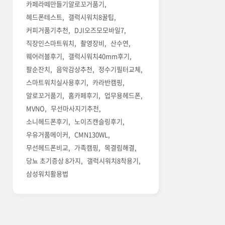
카페라떼만들기알로꼬거품기
헤드폰테스트
갤럭시워치8꿀팁
커피거품기추천
DJI오즈모모바일7
직장인스마트워치
촬영장비
산수연
웨어러블후기
갤럭시워치40mm후기
팔순잔치
음악감상추천
정수기필터교체
스마트워치실사용후기
카라반캠핑
알로꼬거품기
홈카페후기
업무용헤드폰
MVNO
무선마사지기추천
소니헤드폰후기
노이즈캔슬링후기
우유거품메이커
CMN130WL
무선헤드폰비교
가족캠핑
목결림해결
당뇨 초기증상 8가지
갤럭시워치8착용기
삼성워치활용법