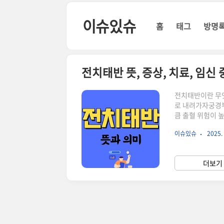
본문 바로가기
이슈있슈
홈
태그
방명
전치태반 뜻, 증상, 치료, 임신
전치태반이란 무
로 내려가자궁경부
큼 출혈 위험이 
하나입니다.전치
이슈있슈
2025. 
야 할 태반이아래
산 통로를 막아태
기전치태반은 태반
더보기 
류명 설명완전 
전치태반자궁경..