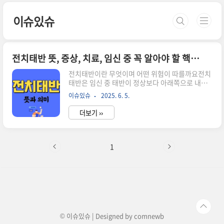
본문 바로가기
이슈있슈
전치태반 뜻, 증상, 치료, 임신 중 꼭 알아야 할 핵심정보
전치태반이란 무엇이며 어떤 위험이 따를까요전치
태반은 임신 중 태반이 정상보다 아래쪽으로 내려
가자궁경부를 가리거나 근접한 위치에 머무는 질환
이슈있슈
2025. 6. 5.
입니다.태아의 출구를 가로막는 만큼 출혈 위험이
높고 자연분만이 어려우며,정밀한 관리와 주의가
더보기 ››
필요한 대표적 산과 질환 중 하나입니다.전치태반
의 정의와 자궁 내 위치이상전치태반은 정상적으로
자궁 윗부분에 있어야 할 태반이아래쪽, 즉 자궁경
부 부근에 위치하게 되는 상태를 말합니다.이로 인
1
해 태반이 출산 통로를 막아태아와 산모 모두에게
위협이 될 수 있습니다. 전치태반의 네 가지 분류 알
아보기전치태반은 태반의 위치에 따라 네 가지로
구분됩니다.아래 표로 간단히 정리해봤습니다.분
류명 설명완전 전치태반자궁경부를 완전히 덮음부
분 전치태반자궁경부 일부를 덮음가장자리 전치태
반자궁경..
© 이슈있슈 | Designed by
comnewb