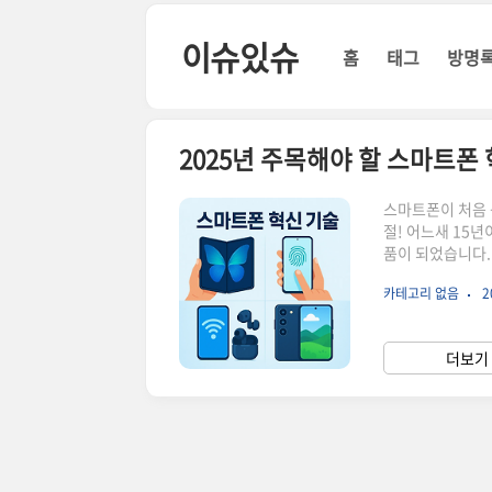
본문 바로가기
이슈있슈
홈
태그
방명
2025년 주목해야 할 스마트폰
스마트폰이 처음 
절! 어느새 15
품이 되었습니다.
니다. 이번 글에
카테고리 없음
2
과 LLM 기반 
도 AI 기능이 있
Intelligen
더보기 
정말 '비서' 같은 