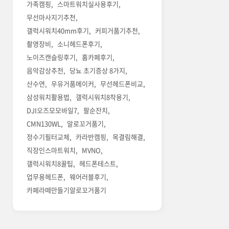
가족캠핑
스마트워치실사용후기
무선마사지기추천
갤럭시워치40mm후기
커피거품기추천
촬영장비
소니헤드폰후기
노이즈캔슬링후기
홈카페후기
음악감상추천
당뇨 초기증상 8가지
산수연
우유거품메이커
무선헤드폰비교
삼성워치활용법
갤럭시워치8착용기
DJI오즈모모바일7
팔순잔치
CMN130WL
알로꼬거품기
정수기필터교체
카라반캠핑
목결림해결
직장인스마트워치
MVNO
갤럭시워치8꿀팁
헤드폰테스트
업무용헤드폰
웨어러블후기
카페라떼만들기알로꼬거품기