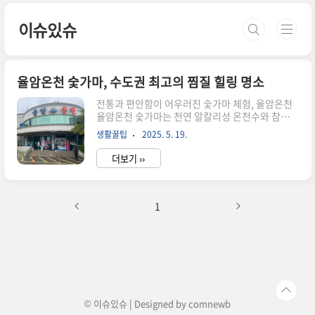
본문 바로가기
이슈있슈
율암온천 숯가마, 수도권 최고의 찜질 힐링 명소
전통과 편안함이 어우러진 숯가마 체험, 율암온천
율암온천 숯가마는 천연 알칼리성 온천수와 참숯가
마의 조화로심신의 피로를 풀고 건강한 힐링을 누
생활꿀팁
2025. 5. 19.
릴 수 있는 공간입니다.전통 방식의 고온 가마에서
흘리는 땀은 확실히 다른 느낌을 줍니다.피부에 닿
더보기 ››
는 물도, 공기 중 숯향도 매력적인 공간이에요.천연
알칼리성 온천수, 진짜 미끌미끌합니다율암온천의
온천수는 지하 700m 암반에서 솟아오르는자연 그
대로의 알칼리성 온천수로, 부드럽고 보습감이 뛰
1
어납니다."물이 참 부드럽다"는 말이 절로 나올 정
도로 피부에 착 감기며한번 들어가면 나오기 싫어
지는 그 느낌, 누구든 공감할 거예요.온도별 숯가마
체험, 자기 체력에 맞춰 선택하세요초고온, 고온,
중온, 저온 네 가지 가마가 준비되어 있어서덥다고
나가거나, 시원하다고 아쉬울 필요..
© 이슈있슈 | Designed by
comnewb