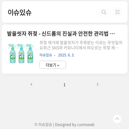
본문 바로가기
이슈있슈
발을씻자 쥐젖 - 신드롬의 진실과 안전한 관리법 총정리
쥐젖 제거에 발을씻자가 주목받는 이유는 무엇일까
요최근 SNS와 커뮤니티에서 떠오르는 쥐젖 제거
법‘발을씻자’ 풋 샴푸가 쥐젖 관리에 효과가 있다는
이슈있슈
2025. 6. 3.
소문이빠르게 퍼지고 있습니다.발 전용 제품이 피
부 종양에까지 활용된다는이색적인 사용법 덕분에
더보기 ››
많은 사람들의 궁금증을 자극하고 있습니다.하지
만 민감한 부위에 쓰는 만큼주의할 점도 많아 제대
로 된 정보가 필요합니다.쥐젖은 왜 생기고 어디에
잘 생기나요쥐젖은 보통 1~5mm 크기의작고 말랑
1
한 연성 섬유종으로 분류됩니다.피부 마찰이 많은
목, 겨드랑이, 사타구니에 주로 생기며특히 중장년
층에서 흔히 발견됩니다.건강에는 지장이 없지만
보기 싫거나옷에 걸리며 불편함을 주기 때문에제거
를 고민하는 경우가 많습니다. 발을씻자, 쥐젖 제거
에 효과가 있다는 주장‘발을씻자’에는 살리실..
© 이슈있슈 | Designed by
comnewb