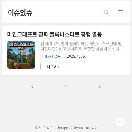
본문 바로가기
이슈있슈
마인크래프트 영화 블록버스터로 흥행 열풍
전 세계 2억 명이 플레이하는 게임이 스크린에 펼
쳐진다면? 네모난 세계의 무한한 상상력이 실사 영
화로 구현된 마법 같은 순간! 2009년 스웨덴의 작
카테고리 없음
2025. 4. 26.
은 인디 게임으로 시작해 전 세계를 사로잡은 '마인
크래프트'가 드디어 실사 영화로 탄생했습니다. 수
더보기 ››
많은 제작 우여곡절 끝에 올해 4월 글로벌 개봉한
는 현실과 게임 세계를 넘나드는 상상력으로 흥행
돌풍을 일으키고 있죠. 북미에서는 첫 주말 2,249
억 원의 수익을 올리며 올해 최고 오프닝 기록을 세
1
우기도 했습니다. 이 글에서는 마인크래프트 영화
의 탄생 배경부터 줄거리, 흥행 성적, 그리고 팬들
의 반응까지 총정리해 보겠습니다! 1. 마인크래프
트 영화처음 마인크래프트 영화 소식이 들려온건
벌써 2014년이었습니다. 워너브라더스가 영화화
권리를 획득했다는 발표 이..
© 이슈있슈 | Designed by
comnewb