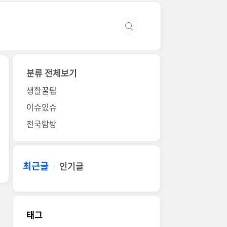
분류 전체보기
생활꿀팁
이슈있슈
전국탐방
최근글
인기글
태그