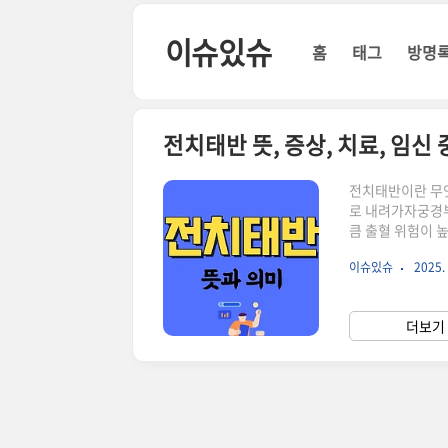
본문 바로가기
이슈있슈
홈
태그
방명
전치태반 뜻, 증상, 치료, 임신
전치태반이란 무
로 내려가자궁경부
큼 출혈 위험이 
하나입니다.전치
이슈있슈
2025. 
야 할 태반이아래
산 통로를 막아태
기전치태반은 태반
더보기 
류명 설명완전 
전치태반자궁경..