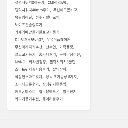
갤럭시워치8착용기
CMN130WL
갤럭시워치40mm후기
무선헤드폰비교
목결림해결
정수기필터교체
노이즈캔슬링후기
카페라떼만들기알로꼬거품기
DJI오즈모모바일7
우유거품메이커
무선마사지기추천
산수연
가족캠핑
알로꼬거품기
홈카페후기
음악감상추천
MVNO
카라반캠핑
갤럭시워치8꿀팁
스마트워치실사용후기
촬영장비
직장인스마트워치
당뇨 초기증상 8가지
소니헤드폰후기
삼성워치활용법
헤드폰테스트
업무용헤드폰
팔순잔치
커피거품기추천
웨어러블후기