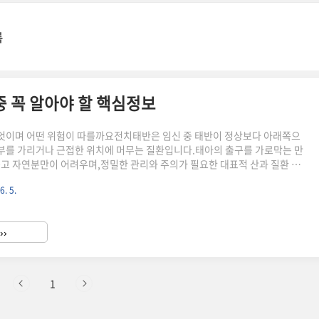
록
 중 꼭 알아야 할 핵심정보
엇이며 어떤 위험이 따를까요전치태반은 임신 중 태반이 정상보다 아래쪽으
를 가리거나 근접한 위치에 머무는 질환입니다.태아의 출구를 가로막는 만
높고 자연분만이 어려우며,정밀한 관리와 주의가 필요한 대표적 산과 질환 중
태반의 정의와 자궁 내 위치이상전치태반은 정상적으로 자궁 윗부분에 있어
6. 5.
쪽, 즉 자궁경부 부근에 위치하게 되는 상태를 말합니다.이로 인해 태반이 출
아와 산모 모두에게 위협이 될 수 있습니다. 전치태반의 네 가지 분류 알아보
의 위치에 따라 네 가지로 구분됩니다.아래 표로 간단히 정리해봤습니다.분
››
전치태반자궁경부를 완전히 덮음부분 전치태반자궁경부 일부를 덮음가장자리
1