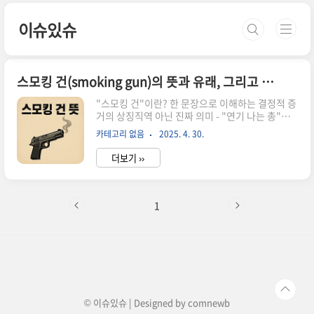
본문 바로가기
이슈있슈
스모킹 건(smoking gun)의 뜻과 유래, 그리고 지금 의미하는 것들
"스모킹 건"이란? 한 문장으로 이해하는 결정적 증
거의 상징직역 아닌 진짜 의미 - "연기 나는 총"이
뜻하는 것"스모킹 건(smoking gun)"은 단순히
카테고리 없음
2025. 4. 30.
총에서 연기가 나는 장면을 의미하지 않습니다.이
표현은 **"어떤 사건의 진실을 단번에 입증하는 직
더보기 ››
접적인 결정적 증거"**를 뜻합니다.사건 현장에서
연기가 나는 총을 손에 들고 있는 사람은 범인일 가
능성이 매우 높기 때문에, 이 장면은 더 이상의 설명
없이도 사실을 증명해주는 상징으로 사용됩니
1
다."다른 추론이나 간접 정황 없이도 사실을 명확
하게 드러내는 물증", 그게 바로 오늘날의 스모킹
건입니다.어원 탐구 - 셜록 홈즈에서 시작된 ‘스모
킹 건’의 흔적‘스모킹 건’이라는 표현은 고전 추리
소설 셜록 홈즈에서 등장한 장면에서 유래합니다.
작품: 아서 코..
© 이슈있슈 | Designed by
comnewb