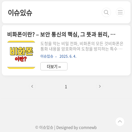
본문 바로가기
이슈있슈
비화폰이란? – 보안 통신의 핵심, 그 뜻과 원리, 그리고 활용까지
도청을 막는 비밀 전화, 비화폰의 모든 것비화폰은
통화 내용을 암호화하여 도청을 방지하는 특수 휴
대전화입니다.군사, 정부, 정보기관 등에서 기밀 유
이슈있슈
2025. 6. 4.
지와 정보 보호를 위해 사용됩니다.최근에는 국가
안보와 관련된 사건에서 비화폰이 핵심 증거로 언
더보기 ››
급되며 대중의 관심이 높아졌습니다.비화폰의 정
의와 등장 배경비화폰은 '비밀 대화를 위한 전화
기'라는 뜻으로, 통신 내용을 암호화하여 도청이나
감청을 방지하는 특수 휴대전화를 의미합니다.이
1
장치는 일반적인 스마트폰과 달리, 통화 내용과 데
이터를 실시간으로 암호화해서 외부에서 내용을 파
악할 수 없도록 설계되었습니다.비화폰은 군사, 정
부, 정보기관, 그리고 보안이 중요한 기업 등에서
기밀 유지와 정보 보호를 위해 필수적으로 사용되
고 있습니다.비화폰이 주목받게 된 배경에는 ..
© 이슈있슈 | Designed by
comnewb