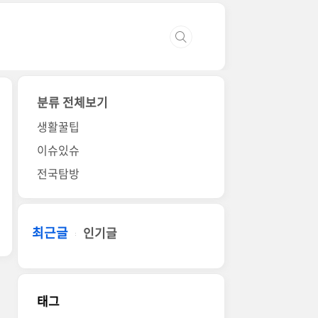
분류 전체보기
생활꿀팁
이슈있슈
전국탐방
최근글
인기글
태그