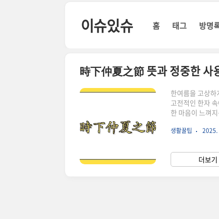
본문 바로가기
이슈있슈
홈
태그
방명
時下仲夏之節 뜻과 정중한 사
한여름을 고상하
고전적인 한자 속
한 마음이 느껴지
다.時下仲夏之節의
생활꿀팁
2025. 
간, 즉 한여름이며
현입니다.따라서 
나 공문에서 인사
더보기 
전 편지 형식에
두..