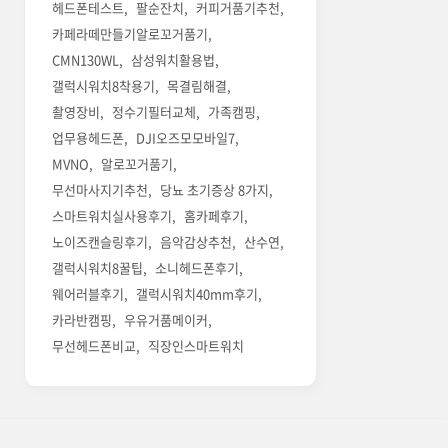
헤드폰테스트
팔순잔치
커피거품기추천
카페라떼만들기알로꼬거품기
CMN130WL
삼성워치활용법
갤럭시워치8착용기
목결림해결
촬영장비
정수기필터교체
가족캠핑
업무용헤드폰
DJI오즈모모바일7
MVNO
알로꼬거품기
무선마사지기추천
당뇨 초기증상 8가지
스마트워치실사용후기
홈카페후기
노이즈캔슬링후기
음악감상추천
산수연
갤럭시워치8꿀팁
소니헤드폰후기
웨어러블후기
갤럭시워치40mm후기
카라반캠핑
우유거품메이커
무선헤드폰비교
직장인스마트워치