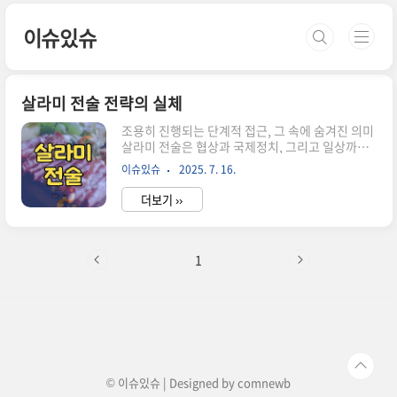
본문 바로가기
이슈있슈
살라미 전술 전략의 실체
조용히 진행되는 단계적 접근, 그 속에 숨겨진 의미
살라미 전술은 협상과 국제정치, 그리고 일상까지
넓은 영역에서조용하게 퍼지는 점진적 전략입니
이슈있슈
2025. 7. 16.
다.작지만 반복적인 변화를 통해 상대방이 경계를
느끼지 못하도록 움직이며눈치채지 못하게 목표에
더보기 ››
다가가는 것이 핵심입니다.이 글에서는 살라미 전
술의 개념과 유래부터 실제 사례, 장단점,일상 적용
까지 현실적이고 구체적으로 살펴봅니다.핵심 흐
름과 실제 적용 예시를 중심으로짧은 시간 안에 본
1
질을 파악할 수 있습니다. 살라미 전술의 개념과 그
유래는 어디서 시작됐나?살라미 전술이라는 말은
이탈리아 소시지 살라미를 한 조각씩 썰어 먹는 모
습에서 유래했습니다.1940년대 헝가리 공산당 라
코시 마차시가정적을 하나씩 조용히 제거하며“정
적을 살라미처럼 썰어버려야 한다”는 발언에서 처
음..
© 이슈있슈 | Designed by
comnewb