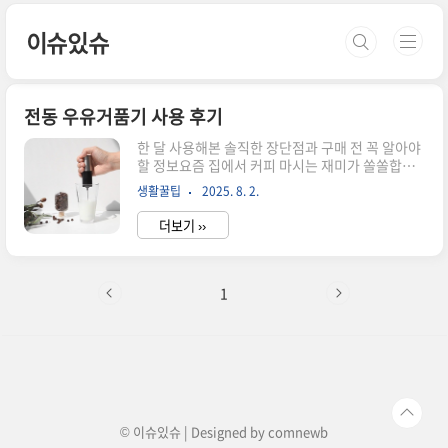
본문 바로가기
이슈있슈
전동 우유거품기 사용 후기
한 달 사용해본 솔직한 장단점과 구매 전 꼭 알아야
할 정보요즘 집에서 커피 마시는 재미가 쏠쏠합니
다.알로꼬 전동 우유거품기 하나로 매일 아침이 달
생활꿀팁
2025. 8. 2.
라졌거든요.카페 가지 않고도 진짜 맛있는 라떼와
카푸치노를 만들 수 있다는 게 이렇게 만족스러울
더보기 ››
줄 몰랐습니다.처음엔 반신반의했는데 직접 써보
니 왜 많은 분들이 추천하는지 알겠더라고요. 첫 사
용부터 놀라웠던 거품 퀄리티박스를 뜯고 처음 사
용해본 순간부터거품의 완성도가 예상보다 훨씬 좋
1
았습니다.일반 우유로 테스트해봤는데 30초 만에
촘촘하고 크리미한 거품이 완성되었어요.무엇보다
거품이 금세 꺼지지 않고 오래 유지되는 점이 인상
적이었습니다.저지방 우유나 두유로도 시도해봤는
데 거품 생성력이 거의 차이가 없더라고요.버튼 하
나만 누르면 되니까 아이들도 쉽게 사용할 수 ..
© 이슈있슈 | Designed by
comnewb