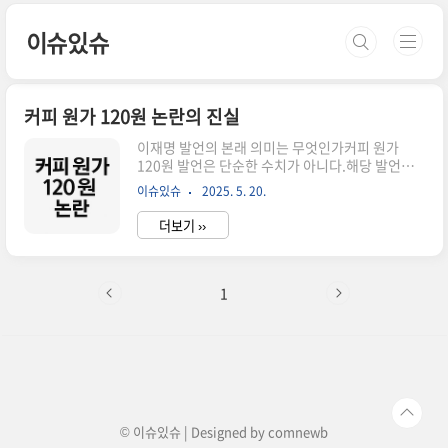
본문 바로가기
이슈있슈
커피 원가 120원 논란의 진실
이재명 발언의 본래 의미는 무엇인가커피 원가
120원 발언은 단순한 수치가 아니다.해당 발언은
자영업자의 미래를 위한정책 설명 도중에 언급된
이슈있슈
2025. 5. 20.
것임을 강조하고 있는 것입니다.왜곡된 정치 프레
임 대신, 발언의 전체 맥락을 짚어봅니다.유세 현장
더보기 ››
에서 나온 ‘커피 120원’의 배경2025년 5월 16일
전북 군산 유세에서이재명 후보는 계곡 불법 영업
단속 당시 사례를 말하며“닭죽 대신 커피 팔아라.
원가는 120원이더라”는 발언을 했습니다.이 발언
1
의 본질은 자영업자 업종 전환 지원을정책적으로
설명하기 위한 예시적 표현이었다는 점입니다.힘
든 업종 대신 더 나은 환경을 위한 제안이었습니
다.120원의 의미는 원두값, 전체 커피 원가는 아님
문제가 된 '120원'은 실제 커피 한 잔의 총원가가
아닌,단지 원두만의 재료비를..
© 이슈있슈 | Designed by
comnewb