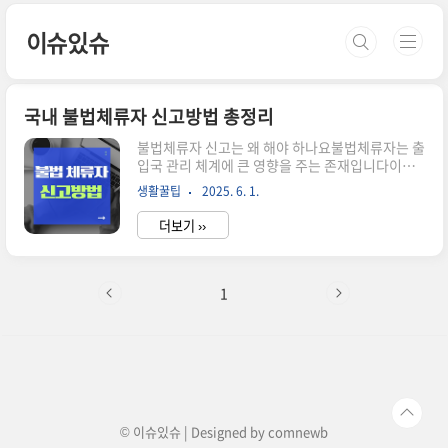
본문 바로가기
이슈있슈
국내 불법체류자 신고방법 총정리
불법체류자 신고는 왜 해야 하나요불법체류자는 출
입국 관리 체계에 큰 영향을 주는 존재입니다이로
인해 사회적 갈등, 불법 고용, 치안 문제까지 번질
생활꿀팁
2025. 6. 1.
수 있습니다정부는 이 문제 해결을 위해불법체류자
단속과 자진신고 제도를 함께 운영 중입니다신고는
더보기 ››
사회 안정과 법질서를 위한 중요한 시민의 참여입
니다불법체류자 신고는 어떻게 하나요불법체류자
신고는 익명 가능, 개인정보 보호도 철저하게 지켜
집니다아래 방법 중 가장 편한 방식으로 선택하시
1
면 됩니다신고 방식 연락처 및 방법전화 신고
1588-7191, 110, 1345, 112온라인 신고출입국
정책본부 홈페이지 내 신고센터이메일 신고서울:
ssiu@korea.kr, 부산: Busansiu.korea.kr우편
신고서울 종로구 율곡로 53, 부산 충장대로 206방
문 신고가까..
© 이슈있슈 | Designed by
comnewb