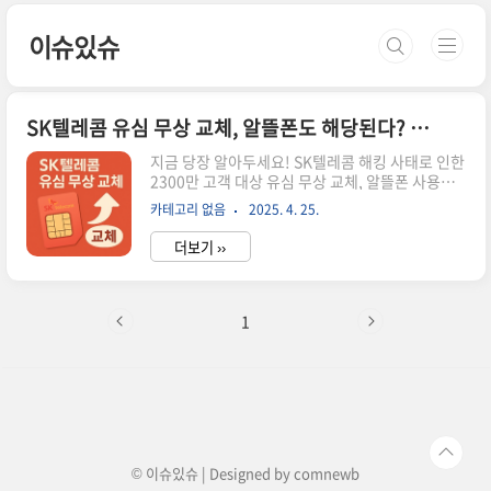
본문 바로가기
이슈있슈
SK텔레콤 유심 무상 교체, 알뜰폰도 해당된다? 총정리
지금 당장 알아두세요! SK텔레콤 해킹 사태로 인한
2300만 고객 대상 유심 무상 교체, 알뜰폰 사용자
도 포함됩니다!얼마 전 SK텔레콤에서 대형 해킹 사
카테고리 없음
2025. 4. 25.
고가 발생했다는 뉴스를 보셨나요? 저도 처음엔
'또 뭐가 터졌나?' 하는 생각이었는데, 이번엔 규모
더보기 ››
가 심상치 않더라구요. SK텔레콤이 전례 없는 조치
로 무려 2300만 고객을 대상으로 유심 무상 교체를
실시한다고 합니다. 특히 주목할 점은 SKT 망을 사
용하는 알뜰폰 사용자들도 해당된다는 사실! 오늘
1
은 이 유심 무상 교체에 관한 모든 내용을 쉽게 정리
해봤습니다. SK텔레콤 해킹 사태, 무슨 일이 있었
나?지난 4월 18일, SK텔레콤 내부 시스템에서 이
상한 징후가 발견됐습니다. 알고보니 일부 유심 정
보가 외부로 유출된 정황이 포착된 거였죠. 한 마디
로 대..
© 이슈있슈 | Designed by
comnewb