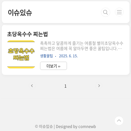
본문 바로가기
이슈있슈
초당옥수수 찌는법
촉촉하고 달콤하게 즐기는 여름철 별미초당옥수수
찌는법은 여름에 꼭 알아두면 좋은 꿀팁입니다.껍
질 한 겹만 남겨 쪄야 단맛과 수분이 살아나고,전자
생활꿀팁
2025. 6. 15.
레인지로도 간단히 조리할 수 있어 더욱 실용적입
니다.보관법과 먹는법까지 모두 담아 초당옥수수
더보기 ››
의 매력을 한가득 전해드릴게요.초당옥수수란 무
엇인지 알아볼까요초당옥수수는 일반 옥수수보다
당도가 월등히 높습니다.한 입 베어 물면 아삭한 식
감과 함께입안 가득 퍼지는 달콤함이 여름을 제대
1
로 느끼게 해줍니다.이 옥수수는 생으로도 먹을 수
있어 간편하고,아이부터 어른까지 좋아할 만한 간
식입니다. 찜기로 제대로 쪄야 맛이 산다껍질을 전
부 벗기면 수분이 빠져버려 퍽퍽해질 수 있어요.한
겹만 남기고 살짝 수염까지 덮어주는 게 포인트입
니다.물이 팔팔 끓은 찜기에 올려센 불에서 10~1..
© 이슈있슈 | Designed by
comnewb