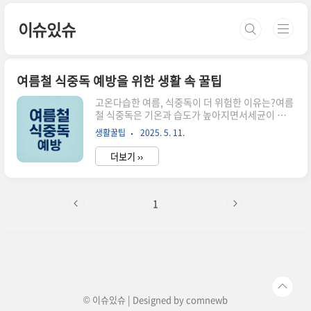
본문 바로가기
이슈있슈
여름철 식중독 예방을 위한 생활 속 꿀팁
고온다습한 여름, 식중독이 더 위험한 이유는?여름
철 식중독은 기온과 습도가 높아지면서세균이 폭발
적으로 증식하는 환경이 만들어지기 때문에다른 계
생활꿀팁
2025. 5. 11.
절보다 훨씬 더 주의가 필요합니다.최근 5년간 식
중독 환자의 60% 이상이6월에서 8월 사이에 집중
더보기 ››
되었을 만큼여름철은 식중독의 주의보 시즌이라 할
수 있습니다.특히 상한 음식이나 불충분한 조리, 오
염된 손과 식기 등작은 부주의 하나가 건강을 크게
해칠 수 있습니다.여름철 식중독, 일상 속 위험 요
1
소를 알면 대처가 쉬워요음식은 쉽게 상하고, 손은
자주 오염되고,냉장 보관도 방심하면 금방 위태로
워질 수 있어요.핵심 원인 네 가지는 다음과 같습니
다. 상한 음식 섭취실온에 오래 둔 음식, 유통기한
지난 재료조리 미흡덜 익힌 고기, 계란, 어패류 등
위생관리 부주의손 안 씻기..
© 이슈있슈 | Designed by
comnewb