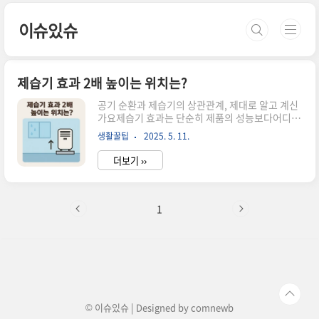
본문 바로가기
이슈있슈
제습기 효과 2배 높이는 위치는?
공기 순환과 제습기의 상관관계, 제대로 알고 계신
가요제습기 효과는 단순히 제품의 성능보다어디에
두느냐에 따라 체감 효율이 극과 극으로 갈립니다.
생활꿀팁
2025. 5. 11.
적절한 위치에 배치하면 같은 제품도 2배 이상의
효과를 볼 수 있으며,습도 관리에 있어 중요한 핵심
더보기 ››
요소로 작용합니다.제습기의 원리부터 간단히제습
기는 실내 공기를 흡입해수분을 응축시킨 뒤 건조
한 공기를 내보냅니다.즉, 공기가 자유롭게 흐를 수
있는 공간일수록제습기 본연의 기능이 더 빠르게
1
발휘됩니다.그래서 벽이나 구석에 두면 오히려 효
율이 떨어질 수밖에 없습니다.효율을 2배 끌어올리
는 황금 위치 ① 방 중앙가장 일반적이지만 가장 효
과적인 위치입니다.방의 중앙, 특히 사방이 트인 곳
에 두는 게 중요합니다.공기 흐름이 고르게 퍼지기
때문에제습된 공기가 방 전체를 빠르..
© 이슈있슈 | Designed by
comnewb