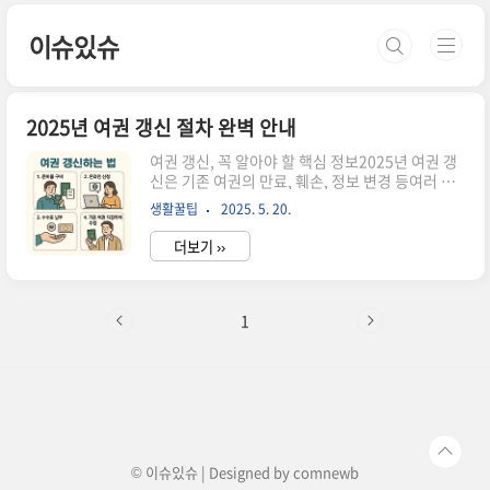
본문 바로가기
이슈있슈
2025년 여권 갱신 절차 완벽 안내
여권 갱신, 꼭 알아야 할 핵심 정보2025년 여권 갱
신은 기존 여권의 만료, 훼손, 정보 변경 등여러 상
황에서 새로운 여권을 발급받는 중요한 절차입니
생활꿀팁
2025. 5. 20.
다.출국 전 6개월 이상 유효기간이 남아 있어야입
국이 가능한 나라가 많기 때문에 미리 준비하는 것
더보기 ››
이 안전합니다.이 글에서는 여권 갱신 대상, 준비
물, 신청 방법까지2025년 최신 정보를 간단히 정리
했습니다.여권 갱신이 필요한 이유유효기간이 얼
마 남지 않은 여권으로는항공권 구매나 해외 입국
1
이 어려울 수 있습니다.특히 유효기간이 6개월 미
만이면입국을 거부하는 국가도 있어 불편을 겪을
수 있죠."조금이라도 남았다고 안심했다가 낭패 보
기 딱 좋은 부분입니다." 여권 재발급 서비스 바로
가기 👆 여권 갱신 시점은 언제가 좋을까보통 유효
기간 1년 미만부터 갱신을 ..
© 이슈있슈 | Designed by
comnewb