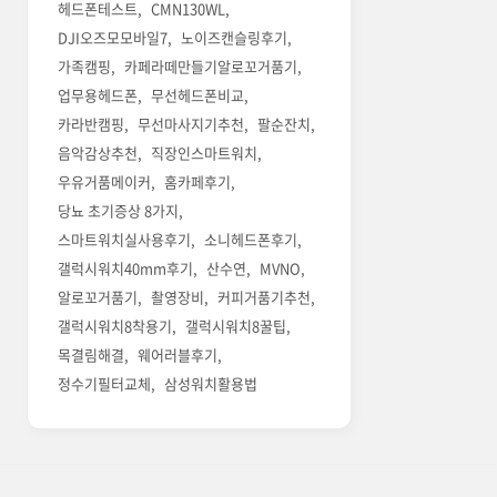
헤드폰테스트
CMN130WL
DJI오즈모모바일7
노이즈캔슬링후기
가족캠핑
카페라떼만들기알로꼬거품기
업무용헤드폰
무선헤드폰비교
카라반캠핑
무선마사지기추천
팔순잔치
음악감상추천
직장인스마트워치
우유거품메이커
홈카페후기
당뇨 초기증상 8가지
스마트워치실사용후기
소니헤드폰후기
갤럭시워치40mm후기
산수연
MVNO
알로꼬거품기
촬영장비
커피거품기추천
갤럭시워치8착용기
갤럭시워치8꿀팁
목결림해결
웨어러블후기
정수기필터교체
삼성워치활용법