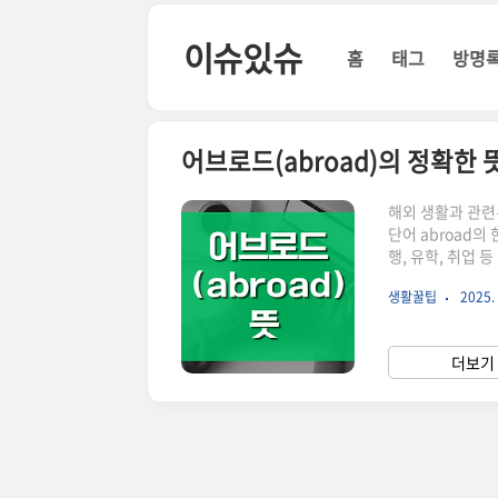
본문 바로가기
이슈있슈
홈
태그
방명
어브로드(abroad)의 정확한 
해외 생활과 관련
단어 abroad
행, 유학, 취업
나간다는 뜻이 담겨
생활꿀팁
2025. 
'외국'이란 의미
영어에서는 명사가
문장에서 사용됩니다.
더보기 
대표적인 예입니다