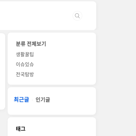
분류 전체보기
생활꿀팁
이슈있슈
전국탐방
최근글
인기글
태그