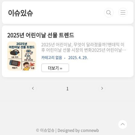
본문 바로가기
이슈있슈
2025년 어린이날 선물 트렌드
2025년 어린이날, 무엇이 달라졌을까?팬데믹 이
후 어린이날 선물 시장의 변화2025년 어린이날은
팬데믹 이후 변화된 가족 문화가 반영된 첫 번째 시
카테고리 없음
2025. 4. 29.
즌입니다.특히 야외 활동과 체험형 선물 수요가 급
증했습니다.집콕 중심에서 벗어나 체험과 모험을
더보기 ››
강조하는 제품이 주목받고 있으며,IT 기술과 감성
발달을 결합한 신개념 선물들이 인기를 얻고 있습
니다.연령별 어린이날 선물 추천 & 트렌드연령별
맞춤형 선물, 왜 중요할까?연령대추천 선물트렌드
1
포인트1~3세촉감책, 사운드북안전성과 오감 자극
4~6세레고, 역할놀이 세트창의력과 사회성 발달
7~9세스마트워치, 오디오북놀이형 IT 제품 인기
10~12세드론, 키즈폰자기표현과 트렌드 감각"연
령에 맞는 선물 선택이 아이의 성장과 만족도에 직
접적으로 연결됩니다."2025년 인기 ..
© 이슈있슈 | Designed by
comnewb