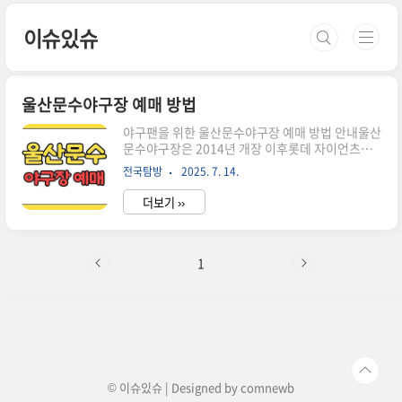
본문 바로가기
이슈있슈
울산문수야구장 예매 방법
야구팬을 위한 울산문수야구장 예매 방법 안내울산
문수야구장은 2014년 개장 이후롯데 자이언츠와
NC 다이노스 등 프로야구 경기가 열리는울산광역
전국탐방
2025. 7. 14.
시 남구 옥동 산5에 위치한 현대적인 야구장입니
다.2025년 시즌 홈경기 일정, 예매 방법, 좌석 가
더보기 ››
격, 주차 등야구팬들이 꼭 알아야 할 정보를 한 번에
정리했습니다.울산문수야구장 기본 정보울산문수
야구장은 내야 8,038석, 외야 4,000석,스카이박스
30명 등 총 12,068석을 보유하고 있습니다.가족
1
단위 관람객과 야구 팬 모두 쾌적하게야구를 즐길
수 있도록 환경이 잘 갖춰져 있습니다.2025년에도
다양한 빅매치와 이벤트가 펼쳐집니다. 2025 울산
문수야구장 경기 일정 주요 포인트2025년 울산문
수야구장 홈경기는롯데 자이언츠와 NC 다이노스
가 진행합니다.대표 ..
© 이슈있슈 | Designed by
comnewb