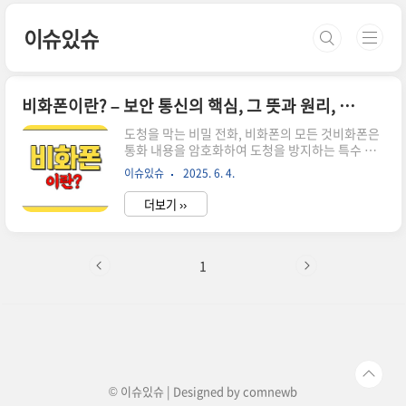
본문 바로가기
이슈있슈
비화폰이란? – 보안 통신의 핵심, 그 뜻과 원리, 그리고 활용까지
도청을 막는 비밀 전화, 비화폰의 모든 것비화폰은
통화 내용을 암호화하여 도청을 방지하는 특수 휴
대전화입니다.군사, 정부, 정보기관 등에서 기밀 유
이슈있슈
2025. 6. 4.
지와 정보 보호를 위해 사용됩니다.최근에는 국가
안보와 관련된 사건에서 비화폰이 핵심 증거로 언
더보기 ››
급되며 대중의 관심이 높아졌습니다.비화폰의 정
의와 등장 배경비화폰은 '비밀 대화를 위한 전화
기'라는 뜻으로, 통신 내용을 암호화하여 도청이나
감청을 방지하는 특수 휴대전화를 의미합니다.이
1
장치는 일반적인 스마트폰과 달리, 통화 내용과 데
이터를 실시간으로 암호화해서 외부에서 내용을 파
악할 수 없도록 설계되었습니다.비화폰은 군사, 정
부, 정보기관, 그리고 보안이 중요한 기업 등에서
기밀 유지와 정보 보호를 위해 필수적으로 사용되
고 있습니다.비화폰이 주목받게 된 배경에는 ..
© 이슈있슈 | Designed by
comnewb