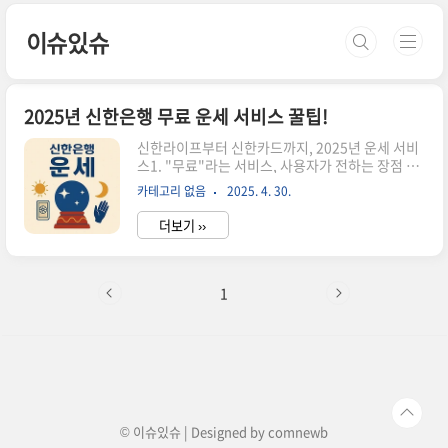
본문 바로가기
이슈있슈
2025년 신한은행 무료 운세 서비스 꿀팁!
신한라이프부터 신한카드까지, 2025년 운세 서비
스1. "무료"라는 서비스, 사용자가 전하는 장점 분
석신한금융그룹의 운세 서비스는 단순히 ‘무료’라
카테고리 없음
2025. 4. 30.
는 이유만으로 쓰기엔상세하고 현실적인 정보가 꽤
충실합니다."2025년에는 총론(전반적 흐름)부터
더보기 ››
각론(재물운, 건강, 연애 등)까지디테일한 해석을
제공하는 구조로 업그레이드되었습니다."무료 이
용 가능: 별도 결제 없이 성별, 생년월일만 입력간
편 접근성: 신한 SOL, 신한카드 앱에서 바로 이용
1
가능이벤트 혜택: 알림 설정 시 포인트 제공2. 월간
vs 평생 운세? 어떤 게 더 정확할까항목월간 운세
평생 운세목적이달의 흐름과 운세 방향 파악인생
전체의 기운 흐름 파악정보 정확도시기별 기복에
따라 유동적사주 기반 분석으로 상대적으로 고정적
추천 사용자단기 목표/결정..
© 이슈있슈 | Designed by
comnewb